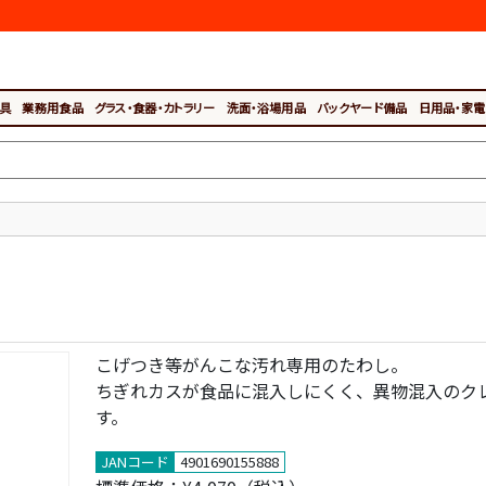
具
業務用食品
グラス・食器・カトラリー
洗面・浴場用品
バックヤード備品
日用品・家電
こげつき等がんこな汚れ専用のたわし。
ちぎれカスが食品に混入しにくく、異物混入のク
す。
JANコード
4901690155888