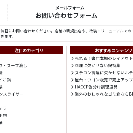
メールフォーム
お問い合わせフォーム
ら気軽にお問い合わせください。店舗の新規出店や、改装・リニューアルでの
だきます。
注目のカテゴリ
おすすめコンテンツ
売れる！書店本棚のレイアウ
ワ・スープ漉し
料理に欠かせない鍋特集
機
スチコン調理に欠かせないホ
とこ鍋
屋台・ワゴン販売で売上アッ
鍋
HACCP色分け調理道具
ンスライサー
海外のおしゃれなゴミ箱ならBR
テラ
小物
鍋