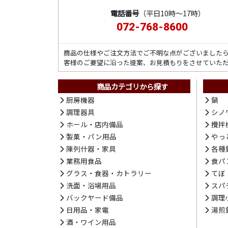
電話番号
（平日10時～17時）
072-768-8600
商品の仕様やご注文方法でご不明な点がございました
客様のご要望に沿った提案、お見積もりをさせていた
商品カテゴリから探す
厨房機器
鍋
調理器具
シノ
ホール・店内備品
攪拌
製菓・パン用品
やっ
陳列什器・家具
各種
業務用食品
食パ
グラス・食器・カトラリー
てぼ
洗面・浴場用品
スパ
バックヤード備品
調理
日用品・家電
湯煎
酒・ワイン用品