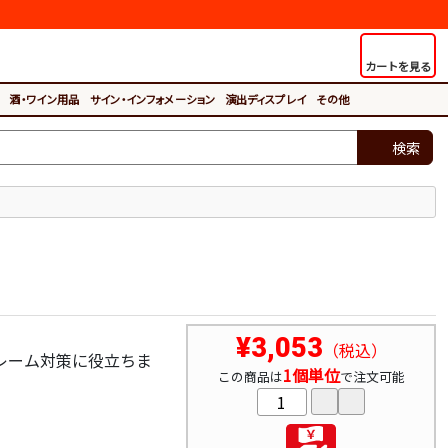
カートを見る
酒・ワイン用品
サイン・インフォメーション
演出ディスプレイ
その他
検索
¥3,053
（税込）
レーム対策に役立ちま
1個単位
この商品は
で注文可能