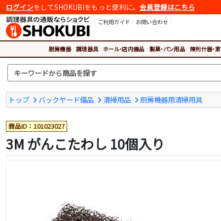
ログイン
をしてSHOKUBIをもっと便利に。
会員登録はこちら
ご利用ガイド
お問い合わせ
厨房機器
調理器具
ホール・店内備品
製菓・パン用品
陳列什器・家
トップ
バックヤード備品
清掃用品
厨房機器用清掃用具
商品ID：101023027
3M がんこたわし 10個入り