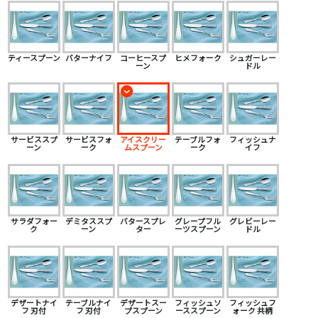
ティースプーン
バターナイフ
コーヒースプ
ヒメフォーク
シュガーレー
ーン
ドル
サービススプ
サービスフォ
アイスクリー
テーブルフォ
フィッシュナ
ーン
ーク
ムスプーン
ーク
イフ
サラダフォー
デミタススプ
バタースプレ
グレープフル
グレビーレー
ク
ーン
ター
ーツスプーン
ドル
デザートナイ
テーブルナイ
デザートスー
フィッシュソ
フィッシュフ
フ 刃付
フ 刃付
プスプーン
ーススプーン
ォーク 共柄