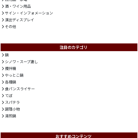
酒・ワイン用品
サイン・インフォメーション
演出ディスプレイ
その他
注目のカテゴリ
鍋
シノワ・スープ漉し
攪拌機
やっとこ鍋
各種鍋
食パンスライサー
てぼ
スパテラ
調理小物
湯煎鍋
おすすめコンテンツ