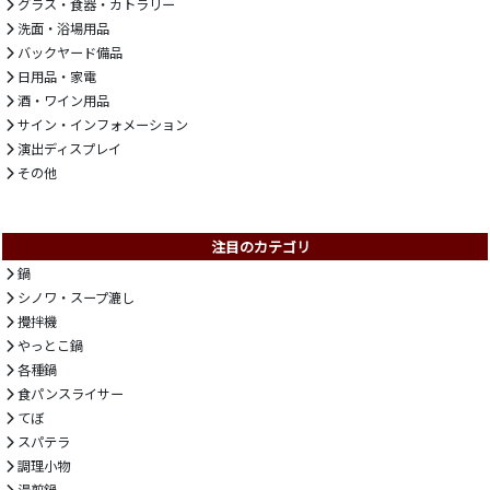
グラス・食器・カトラリー
洗面・浴場用品
バックヤード備品
日用品・家電
酒・ワイン用品
サイン・インフォメーション
演出ディスプレイ
その他
注目のカテゴリ
鍋
シノワ・スープ漉し
攪拌機
やっとこ鍋
各種鍋
食パンスライサー
てぼ
スパテラ
調理小物
湯煎鍋