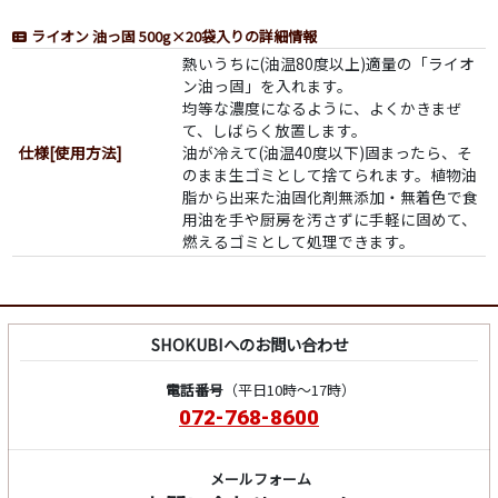
ライオン 油っ固 500g×20袋入りの詳細情報
熱いうちに(油温80度以上)適量の「ライオ
ン油っ固」を入れます。
均等な濃度になるように、よくかきまぜ
て、しばらく放置します。
仕様[使用方法]
油が冷えて(油温40度以下)固まったら、そ
のまま生ゴミとして捨てられます。植物油
脂から出来た油固化剤無添加・無着色で食
用油を手や厨房を汚さずに手軽に固めて、
燃えるゴミとして処理できます。
SHOKUBIへのお問い合わせ
電話番号
（平日10時～17時）
072-768-8600
メールフォーム