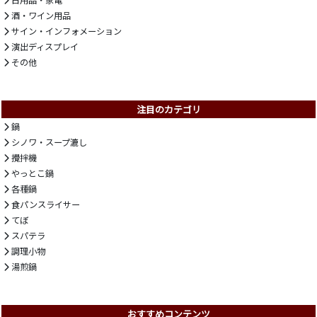
酒・ワイン用品
サイン・インフォメーション
演出ディスプレイ
その他
注目のカテゴリ
鍋
シノワ・スープ漉し
攪拌機
やっとこ鍋
各種鍋
食パンスライサー
てぼ
スパテラ
調理小物
湯煎鍋
おすすめコンテンツ