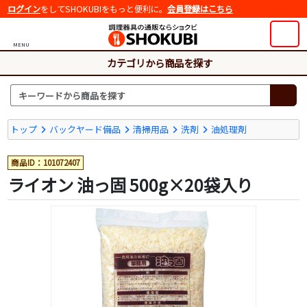
ログイン
をしてSHOKUBIをもっと便利に。
会員登録はこちら
MENU
カテゴリから商品を探す
トップ
バックヤード備品
清掃用品
洗剤
油処理剤
商品ID：101072407
ライオン 油っ固 500g×20袋入り