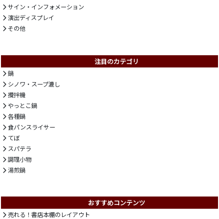
サイン・インフォメーション
演出ディスプレイ
その他
注目のカテゴリ
鍋
シノワ・スープ漉し
攪拌機
やっとこ鍋
各種鍋
食パンスライサー
てぼ
スパテラ
調理小物
湯煎鍋
おすすめコンテンツ
売れる！書店本棚のレイアウト