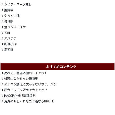
シノワ・スープ漉し
攪拌機
やっとこ鍋
各種鍋
食パンスライサー
てぼ
スパテラ
調理小物
湯煎鍋
おすすめコンテンツ
売れる！書店本棚のレイアウト
料理に欠かせない鍋特集
スチコン調理に欠かせないホテルパン
屋台・ワゴン販売で売上アップ
HACCP色分け調理道具
海外のおしゃれなゴミ箱ならBRUTE