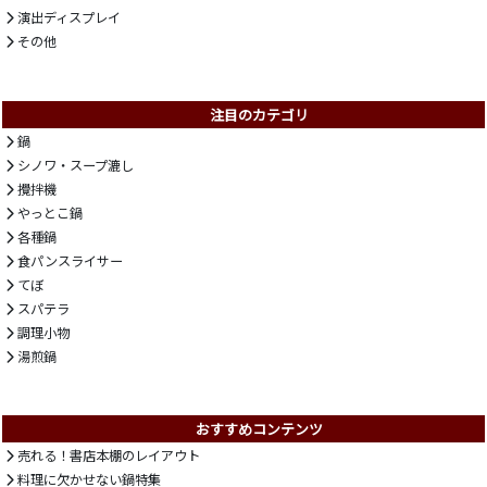
演出ディスプレイ
その他
注目のカテゴリ
鍋
シノワ・スープ漉し
攪拌機
やっとこ鍋
各種鍋
食パンスライサー
てぼ
スパテラ
調理小物
湯煎鍋
おすすめコンテンツ
売れる！書店本棚のレイアウト
料理に欠かせない鍋特集