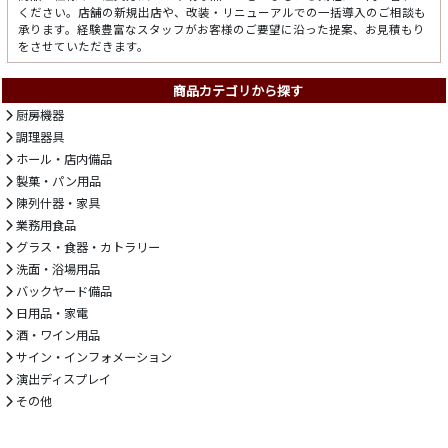
ください。店舗の新規出店や、改装・リニューアルでの一括導入のご相談も
承ります。経験豊富なスタッフがお客様のご要望に沿った提案、お見積もり
をさせていただきます。
商品カテゴリから探す
厨房機器
調理器具
ホール・店内備品
製菓・パン用品
陳列什器・家具
業務用食品
グラス・食器・カトラリー
洗面・浴場用品
バックヤード備品
日用品・家電
酒・ワイン用品
サイン・インフォメーション
演出ディスプレイ
その他