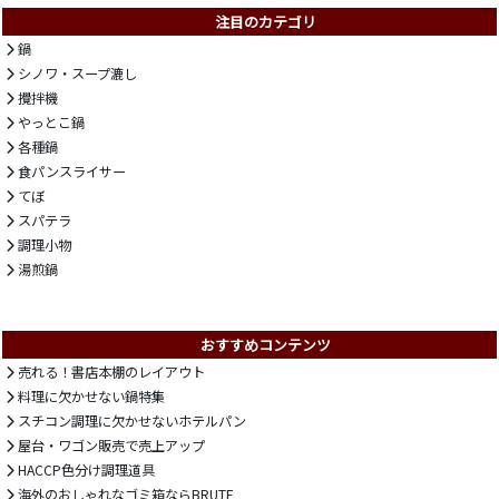
注目のカテゴリ
鍋
シノワ・スープ漉し
攪拌機
やっとこ鍋
各種鍋
食パンスライサー
てぼ
スパテラ
調理小物
湯煎鍋
おすすめコンテンツ
売れる！書店本棚のレイアウト
料理に欠かせない鍋特集
スチコン調理に欠かせないホテルパン
屋台・ワゴン販売で売上アップ
HACCP色分け調理道具
海外のおしゃれなゴミ箱ならBRUTE