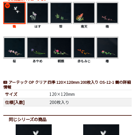
鶴
はす
笹
南天
梅
桜
あやめ
朝顔
赤もみじ
椿
アーテック OP クリア 四季 120×120mm 200枚入り OS-12-1 鶴の詳細
情報
サイズ
120×120mm
仕様[入数]
200枚入り
同じシリーズの商品