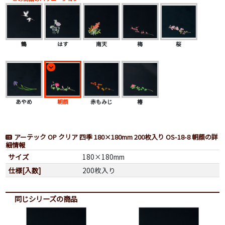
鶴
はす
南天
梅
桜
あやめ
朝顔
赤もみじ
椿
アーテック OP クリア 四季 180×180mm 200枚入り OS-18-8 朝顔の詳
細情報
サイズ
180×180mm
仕様[入数]
200枚入り
同じシリーズの商品