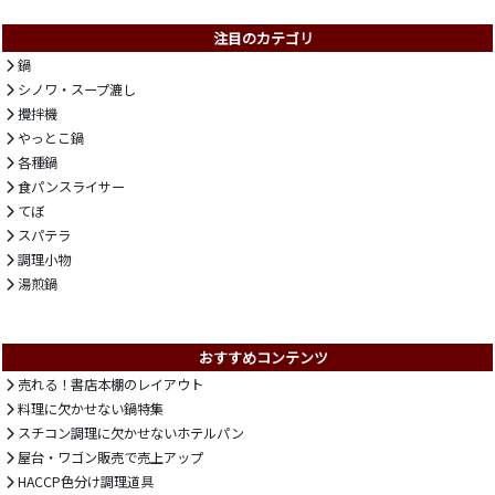
注目のカテゴリ
鍋
シノワ・スープ漉し
攪拌機
やっとこ鍋
各種鍋
食パンスライサー
てぼ
スパテラ
調理小物
湯煎鍋
おすすめコンテンツ
売れる！書店本棚のレイアウト
料理に欠かせない鍋特集
スチコン調理に欠かせないホテルパン
屋台・ワゴン販売で売上アップ
HACCP色分け調理道具