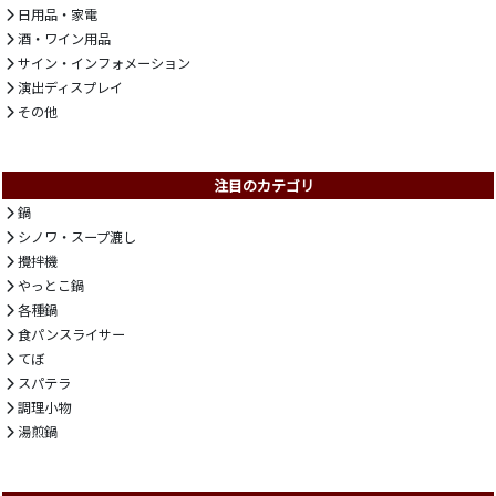
日用品・家電
酒・ワイン用品
サイン・インフォメーション
演出ディスプレイ
その他
注目のカテゴリ
鍋
シノワ・スープ漉し
攪拌機
やっとこ鍋
各種鍋
食パンスライサー
てぼ
スパテラ
調理小物
湯煎鍋