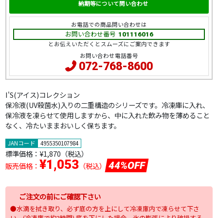
納期等について問い合わせ
お電話での商品問い合わせは
お問い合わせ番号
101116016
とお伝えいただくとスムーズにご案内できます
お問い合わせ電話番号
072-768-8600
I'S(アイス)コレクション
保冷液(UV殺菌水)入りの二重構造のシリーズです。冷凍庫に入れ、
保冷液を凍らせて使用しますから、中に入れた飲み物を薄めること
なく、冷たいままおいしく保ちます。
JANコード
4955350107984
標準価格：
¥1,870（税込）
¥1,053
44%OFF
販売価格：
（税込）
ご注文の前にご確認下さい
●水滴を拭き取り、必ず底の方を上にして冷凍庫内で凍らせて下さ
い。(冷凍庫で約3時間) 底を下にした場合、氷の膨張により破損する