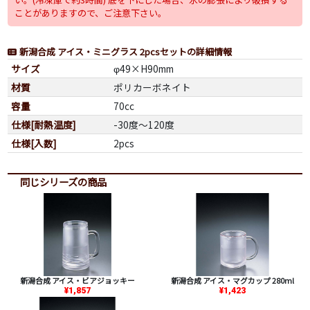
ことがありますので、ご注意下さい。
新潟合成 アイス・ミニグラス 2pcsセットの詳細情報
サイズ
φ49×H90mm
材質
ポリカーボネイト
容量
70cc
仕様[耐熱温度]
-30度～120度
仕様[入数]
2pcs
同じシリーズの商品
新潟合成 アイス・ビアジョッキー
新潟合成 アイス・マグカップ 280ml
¥1,857
¥1,423