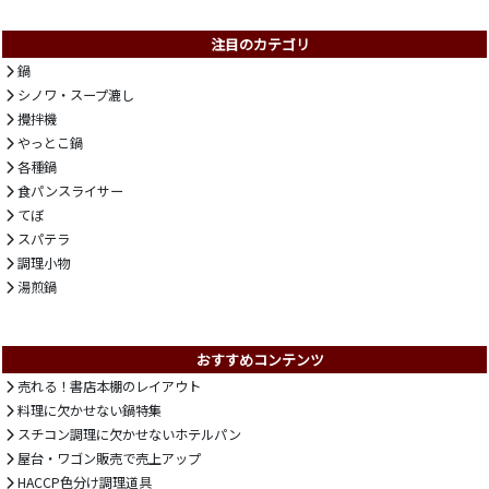
注目のカテゴリ
鍋
シノワ・スープ漉し
攪拌機
やっとこ鍋
各種鍋
食パンスライサー
てぼ
スパテラ
調理小物
湯煎鍋
おすすめコンテンツ
売れる！書店本棚のレイアウト
料理に欠かせない鍋特集
スチコン調理に欠かせないホテルパン
屋台・ワゴン販売で売上アップ
HACCP色分け調理道具