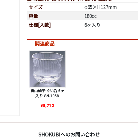
サイズ
φ65×H127mm
容量
180cc
仕様[入数]
6ヶ入り
関連商品
青山硝子 ぐい呑 6ヶ
入り GN-1058
¥8,712
SHOKUBIへのお問い合わせ