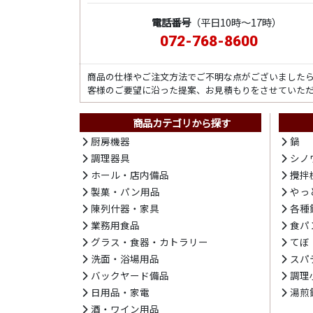
電話番号
（平日10時～17時）
072-768-8600
商品の仕様やご注文方法でご不明な点がございました
客様のご要望に沿った提案、お見積もりをさせていた
商品カテゴリから探す
厨房機器
鍋
調理器具
シノ
ホール・店内備品
攪拌
製菓・パン用品
やっ
陳列什器・家具
各種
業務用食品
食パ
グラス・食器・カトラリー
てぼ
洗面・浴場用品
スパ
バックヤード備品
調理
日用品・家電
湯煎
酒・ワイン用品