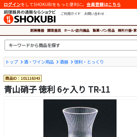
ログイン
をしてSHOKUBIをもっと便利に。
会員登録はこちら
ご利用ガイド
お問い合わせ
厨房機器
調理器具
ホール・店内備品
製菓・パン用品
陳列什器・家
トップ
酒・ワイン用品
酒器
徳利・とっくり
商品ID：101116343
青山硝子 徳利 6ヶ入り TR-11