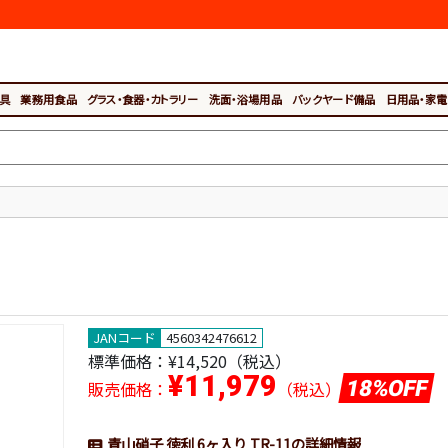
具
業務用食品
グラス・食器・カトラリー
洗面・浴場用品
バックヤード備品
日用品・家電
JANコード
4560342476612
標準価格：
¥14,520（税込）
¥11,979
18%OFF
販売価格：
（税込）
青山硝子 徳利 6ヶ入り TR-11の詳細情報