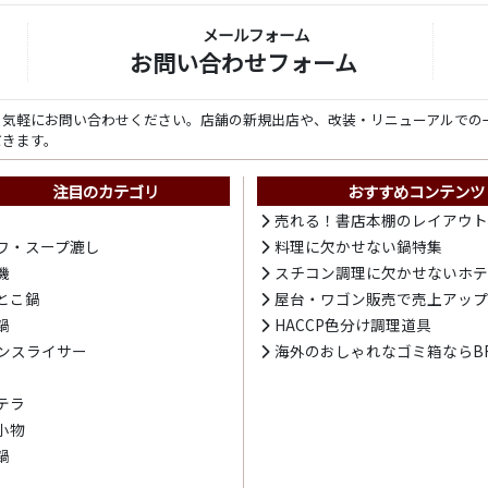
メールフォーム
お問い合わせフォーム
ら気軽にお問い合わせください。店舗の新規出店や、改装・リニューアルでの
だきます。
注目のカテゴリ
おすすめコンテンツ
売れる！書店本棚のレイアウ
ワ・スープ漉し
料理に欠かせない鍋特集
機
スチコン調理に欠かせないホ
とこ鍋
屋台・ワゴン販売で売上アッ
鍋
HACCP色分け調理道具
ンスライサー
海外のおしゃれなゴミ箱ならBR
テラ
小物
鍋