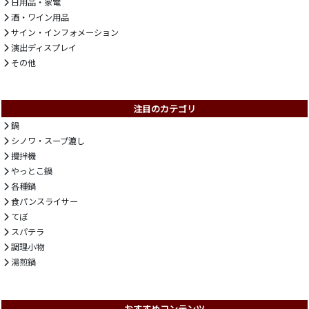
日用品・家電
酒・ワイン用品
サイン・インフォメーション
演出ディスプレイ
その他
注目のカテゴリ
鍋
シノワ・スープ漉し
攪拌機
やっとこ鍋
各種鍋
食パンスライサー
てぼ
スパテラ
調理小物
湯煎鍋
おすすめコンテンツ