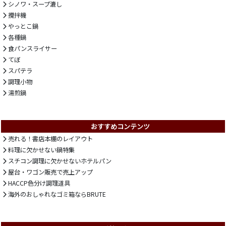
シノワ・スープ漉し
攪拌機
やっとこ鍋
各種鍋
食パンスライサー
てぼ
スパテラ
調理小物
湯煎鍋
おすすめコンテンツ
売れる！書店本棚のレイアウト
料理に欠かせない鍋特集
スチコン調理に欠かせないホテルパン
屋台・ワゴン販売で売上アップ
HACCP色分け調理道具
海外のおしゃれなゴミ箱ならBRUTE