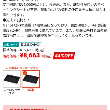
使用可能回数4,000回以上と、長寿命。また、離型性が良いのでベ
ーキングシートが不要。離型油などの消耗品使用量を大幅に減らす
事ができます。
●丈夫で長持ち！
NanoFX(R)の塗膜は4層構造になっており、表面硬度が5～6H(鉛筆
硬度)と硬く、耐摩耗性に優れています。また、塗膜と基材表面の密
着度も向上し、塗膜剥離現象が発生しにくくなっています。
JANコード
4718288001003
標準価格：
¥15,400（税込）
¥8,663
44%OFF
販売価格：
（税込）
この商品のバリエーション
ヨーロッパサ
6枚取
イズ