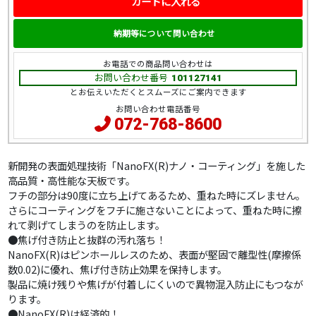
カートに入れる
納期等について問い合わせ
お電話での商品問い合わせは
お問い合わせ番号
101127141
とお伝えいただくとスムーズにご案内できます
お問い合わせ電話番号
072-768-8600
新開発の表面処理技術「NanoFX(R)ナノ・コーティング」を施した
高品質・高性能な天板です。
フチの部分は90度に立ち上げてあるため、重ねた時にズレません。
さらにコーティングをフチに施さないことによって、重ねた時に擦
れて剥げてしまうのを防止します。
●焦げ付き防止と抜群の汚れ落ち！
NanoFX(R)はピンホールレスのため、表面が堅固で離型性(摩擦係
数0.02)に優れ、焦げ付き防止効果を保持します。
製品に焼け残りや焦げが付着しにくいので異物混入防止にもつなが
ります。
●NanoFX(R)は経済的！