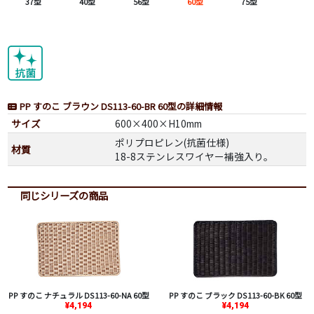
37型
40型
56型
60型
75型
PP すのこ ブラウン DS113-60-BR 60型の詳細情報
サイズ
600×400×H10mm
ポリプロピレン(抗菌仕様)
材質
18-8ステンレスワイヤー補強入り。
同じシリーズの商品
PP すのこ ナチュラル DS113-60-NA 60型
PP すのこ ブラック DS113-60-BK 60型
¥4,194
¥4,194