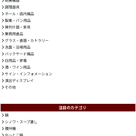
厨房機器
調理器具
ホール・店内備品
製菓・パン用品
陳列什器・家具
業務用食品
グラス・食器・カトラリー
洗面・浴場用品
バックヤード備品
日用品・家電
酒・ワイン用品
サイン・インフォメーション
演出ディスプレイ
その他
注目のカテゴリ
鍋
シノワ・スープ漉し
攪拌機
やっとこ鍋