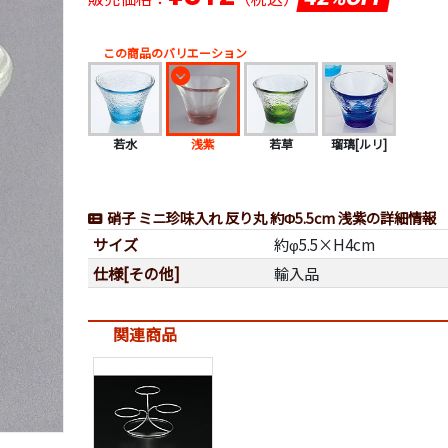
この商品のバリエーション
若水
浅紫
若草
瑠璃[ルリ]
硝子 ミニ珍味入れ 反り丸 約Φ5.5cm 浅紫の詳細情報
サイズ
約φ5.5×H4cm
仕様[その他]
輸入品
関連商品