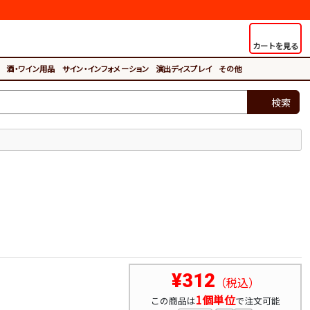
カートを見る
酒・ワイン用品
サイン・インフォメーション
演出ディスプレイ
その他
検索
¥312
（税込）
1個単位
この商品は
で注文可能