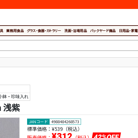
具
業務用食品
グラス・食器・カトラリー
洗面・浴場用品
バックヤード備品
日用品・家電
小鉢・珍味入れ
m 浅紫
JANコード
4988484268573
標準価格：
¥539（税込）
¥312
42%OFF
販売価格：
（税込）