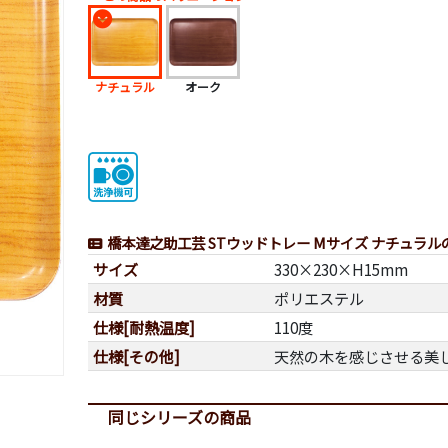
ナチュラル
オーク
橋本達之助工芸 STウッドトレー Mサイズ ナチュラル
サイズ
330×230×H15mm
材質
ポリエステル
仕様[耐熱温度]
110度
仕様[その他]
天然の木を感じさせる美
同じシリーズの商品