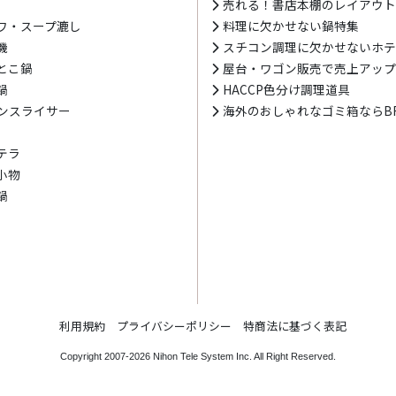
売れる！書店本棚のレイアウ
ワ・スープ漉し
料理に欠かせない鍋特集
機
スチコン調理に欠かせないホ
とこ鍋
屋台・ワゴン販売で売上アッ
鍋
HACCP色分け調理道具
ンスライサー
海外のおしゃれなゴミ箱ならBR
テラ
小物
鍋
利用規約
プライバシーポリシー
特商法に基づく表記
Copyright 2007-2026
Nihon Tele System Inc.
All Right Reserved.