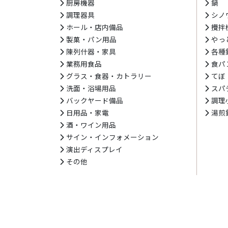
厨房機器
鍋
調理器具
シノ
ホール・店内備品
攪拌
製菓・パン用品
やっ
陳列什器・家具
各種
業務用食品
食パ
グラス・食器・カトラリー
てぼ
洗面・浴場用品
スパ
バックヤード備品
調理
日用品・家電
湯煎
酒・ワイン用品
サイン・インフォメーション
演出ディスプレイ
その他