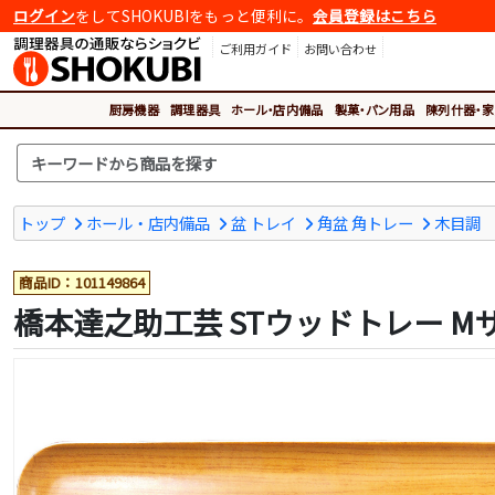
ログイン
をしてSHOKUBIをもっと便利に。
会員登録はこちら
ご利用ガイド
お問い合わせ
厨房機器
調理器具
ホール・店内備品
製菓・パン用品
陳列什器・家
トップ
ホール・店内備品
盆 トレイ
角盆 角トレー
木目調
商品ID：101149864
橋本達之助工芸 STウッドトレー M