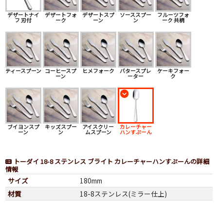
デザートナイ
デザートフォ
デザートスプ
ソーススプー
フルーツフォ
フ 刃付
ーク
ーン
ン
ーク 共柄
ティースプーン
コーヒースプ
ヒメフォーク
バタースプレ
ケーキフォー
ーン
ーター
ク
ブイヨンスプ
キッズスプー
アイスクリー
カレーチャー
ーン
ン
ムスプーン
ハンすぷーん
トーダイ 18-8 ステンレス ブライト カレーチャーハンすぷーんの詳細
情報
サイズ
180mm
材質
18-8ステンレス(ミラー仕上)