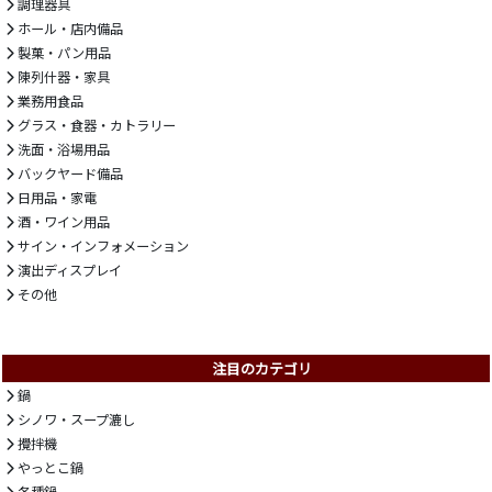
調理器具
ホール・店内備品
製菓・パン用品
陳列什器・家具
業務用食品
グラス・食器・カトラリー
洗面・浴場用品
バックヤード備品
日用品・家電
酒・ワイン用品
サイン・インフォメーション
演出ディスプレイ
その他
注目のカテゴリ
鍋
シノワ・スープ漉し
攪拌機
やっとこ鍋
各種鍋