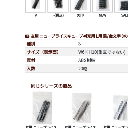
￥
.-(税込)
矢印
NEW
SAL
友屋 ニュープライスキューブ補充用 L用 黒/金文字 8
種別
8
サイズ（表示面）
W6×H10(垂直ではない)
素材
ABS樹脂
入数
20粒
同じシリーズの商品
友屋 ニュープライス
友屋 ニュープライス
友屋 ニュープ