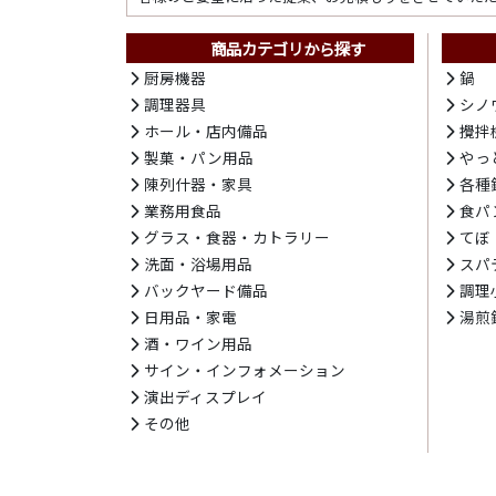
商品カテゴリから探す
厨房機器
鍋
調理器具
シノ
ホール・店内備品
攪拌
製菓・パン用品
やっ
陳列什器・家具
各種
業務用食品
食パ
グラス・食器・カトラリー
てぼ
洗面・浴場用品
スパ
バックヤード備品
調理
日用品・家電
湯煎
酒・ワイン用品
サイン・インフォメーション
演出ディスプレイ
その他