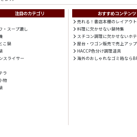
注目のカテゴリ
おすすめコンテンツ
売れる！書店本棚のレイアウ
ワ・スープ漉し
料理に欠かせない鍋特集
機
スチコン調理に欠かせないホ
とこ鍋
屋台・ワゴン販売で売上アッ
鍋
HACCP色分け調理道具
ンスライサー
海外のおしゃれなゴミ箱ならBR
テラ
小物
鍋
利用規約
プライバシーポリシー
特商法に基づく表記