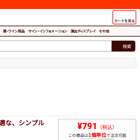
カートを見る
酒・ワイン用品
サイン・インフォメーション
演出ディスプレイ
その他
検索
適な、シンプル
¥791
（税込）
1個単位
この商品は
で注文可能