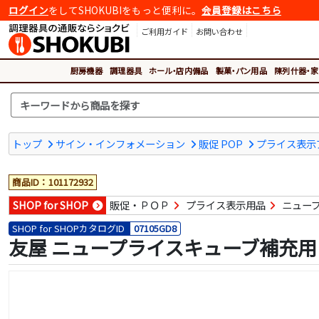
ログイン
をしてSHOKUBIをもっと便利に。
会員登録はこちら
ご利用ガイド
お問い合わせ
厨房機器
調理器具
ホール・店内備品
製菓・パン用品
陳列什器・家
トップ
サイン・インフォメーション
販促 POP
プライス表示
商品ID：101172932
SHOP for SHOP
販促・ＰＯＰ
プライス表示用品
ニュー
SHOP for SHOPカタログID
07105GD8
友屋 ニュープライスキューブ補充用 L