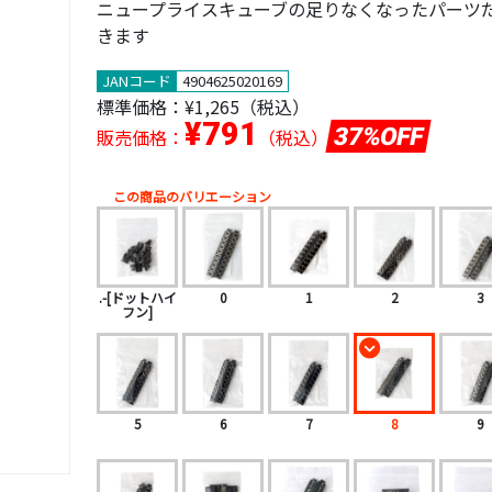
ニュープライスキューブの足りなくなったパーツ
きます
JANコード
4904625020169
標準価格：
¥1,265（税込）
¥791
37%OFF
販売価格：
（税込）
この商品のバリエーション
.-[ドットハイ
0
1
2
3
フン]
5
6
7
8
9