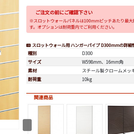
ご注文の前にご確認下さい
※スロットウォールパネルは100mmピッチあたり最大耐
す。オプションは耐荷重内でご利用ください。
スロットウォール用 ハンガーパイプ D300mmの詳細
種別
D300
サイズ
W598mm、16mm角
素材
スチール製クロームメッ
耐荷重
10kg
関連商品