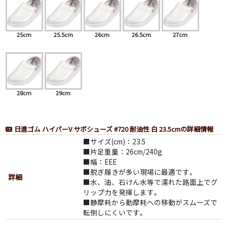
25cm
25.5cm
26cm
26.5cm
27cm
28cm
29cm
日進ゴム ハイパーV サボシューズ #720 耐油性 白 23.5cmの詳細情報
■サイズ(cm)：23.5
■片足重量：26cm/240g
■幅：EEE
■脱ぎ履きが多い現場に最適です｡
詳細
■水、油、石けん水等で濡れた路面上でグ
リップ力を発揮します｡
■静摩耗から動摩耗への移動がスムーズで
転倒しにくいです｡