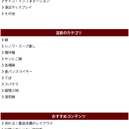
サイン・インフォメーション
演出ディスプレイ
その他
注目のカテゴリ
鍋
シノワ・スープ漉し
攪拌機
やっとこ鍋
各種鍋
食パンスライサー
てぼ
スパテラ
調理小物
湯煎鍋
おすすめコンテンツ
売れる！書店本棚のレイアウト