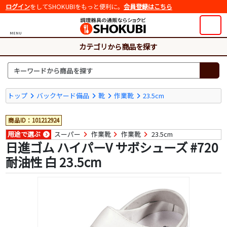
ログイン
をしてSHOKUBIをもっと便利に。
会員登録はこちら
MENU
カテゴリから商品を探す
トップ
バックヤード備品
靴
作業靴
23.5cm
商品ID：101212924
用途で選ぶ
スーパー
作業靴
作業靴
23.5cm
日進ゴム ハイパーV サボシューズ #720
耐油性 白 23.5cm