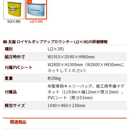
S(2×2R)
L(2×3R)
友屋 ロイヤルポップアップカウンター L(2×3R)の詳細情報
種別
L(2×3R)
組立時外寸
W1910×D590×H960mm
W2800×H1000mm（W2600×H930mmに
付属PVCシート
カットしてください）
重量
約26kg
布製専用キャリーバッグ、施工用予備マグ
付属品
ネット（L19.6m×幅12mm×厚さ2mm）、
PVCシート（厚さ0.5mm）
梱包サイズ
1040×460×230mm
関連商品