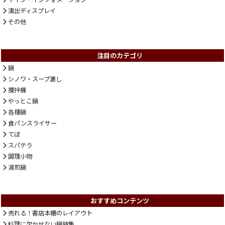
演出ディスプレイ
その他
注目のカテゴリ
鍋
シノワ・スープ漉し
攪拌機
やっとこ鍋
各種鍋
食パンスライサー
てぼ
スパテラ
調理小物
湯煎鍋
おすすめコンテンツ
売れる！書店本棚のレイアウト
料理に欠かせない鍋特集