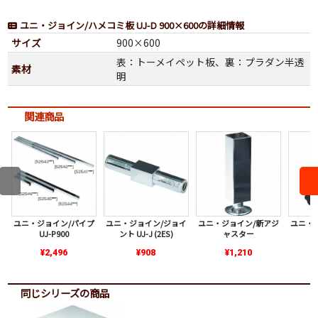
ユニ・ジョイン/ハメコミ板 UJ-D 900×600の詳細情報
サイズ
900×600
表：トーメイペット板、裏：プラダン半透
素材
明
関連商品
ユニ・ジョイン/パイプ
ユニ・ジョイン/ジョイ
ユニ・ジョイン/新アジ
ユニ・
UJ-P900
ント UJ-J (2ES)
ャスター
¥2,496
¥908
¥1,210
同じシリーズの商品