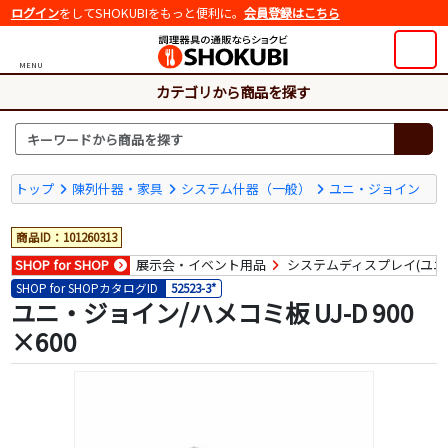
ログイン
をしてSHOKUBIをもっと便利に。
会員登録はこちら
MENU
カテゴリから商品を探す
トップ
陳列什器・家具
システム什器（一般）
ユニ・ジョイン
商品ID：101260313
SHOP for SHOP
展示会・イベント用品
システムディスプレイ(ユニ
SHOP for SHOPカタログID
52523-3*
ユニ・ジョイン/ハメコミ板 UJ-D 900
×600