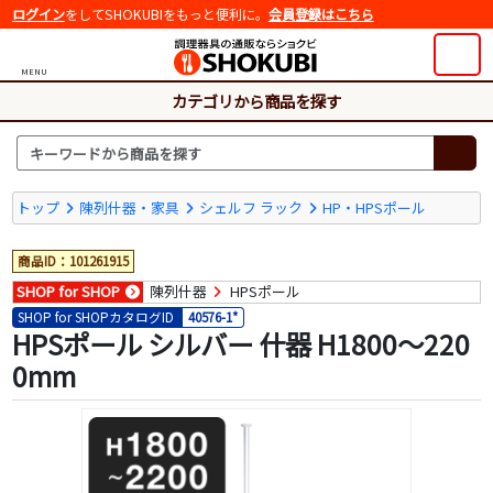
ログイン
をしてSHOKUBIをもっと便利に。
会員登録はこちら
MENU
カテゴリから商品を探す
トップ
陳列什器・家具
シェルフ ラック
HP・HPSポール
商品ID：101261915
SHOP for SHOP
陳列什器
HPSポール
SHOP for SHOPカタログID
40576-1*
HPSポール シルバー 什器 H1800～220
0mm