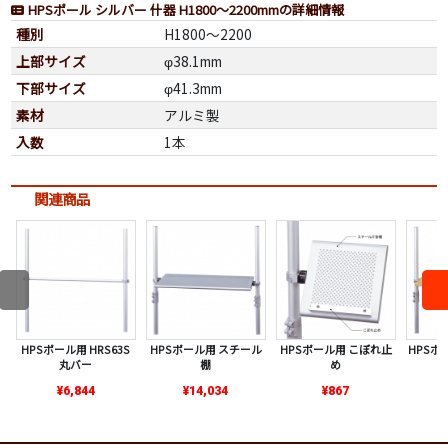
HPSポール シルバー 什器 H1800～2200mmの詳細情報
種別
H1800～2200
上部サイズ
φ38.1mm
下部サイズ
φ41.3mm
素材
アルミ製
入数
1本
関連商品
HPSポール用 HRS63S
HPSポール用 スチール
HPSポール用 こぼれ止
HPSポー
丸バー
棚
め
¥6,844
¥14,034
¥867