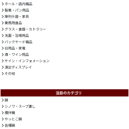
ホール・店内備品
製菓・パン用品
陳列什器・家具
業務用食品
グラス・食器・カトラリー
洗面・浴場用品
バックヤード備品
日用品・家電
酒・ワイン用品
サイン・インフォメーション
演出ディスプレイ
その他
注目のカテゴリ
鍋
シノワ・スープ漉し
攪拌機
やっとこ鍋
各種鍋