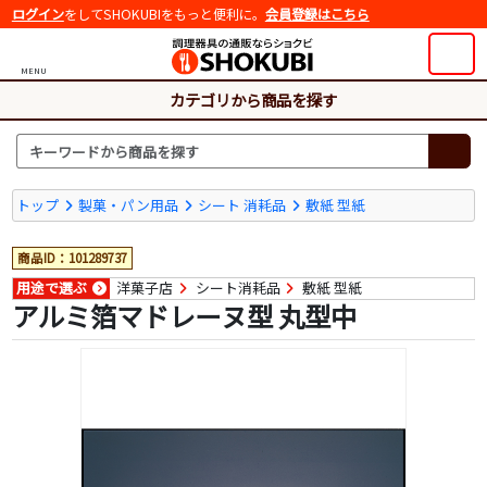
ログイン
をしてSHOKUBIをもっと便利に。
会員登録はこちら
MENU
カテゴリから商品を探す
トップ
製菓・パン用品
シート 消耗品
敷紙 型紙
商品ID：101289737
用途で選ぶ
洋菓子店
シート消耗品
敷紙 型紙
アルミ箔マドレーヌ型 丸型中