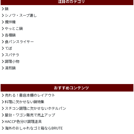
注目のカテゴリ
鍋
シノワ・スープ漉し
攪拌機
やっとこ鍋
各種鍋
食パンスライサー
てぼ
スパテラ
調理小物
湯煎鍋
おすすめコンテンツ
売れる！書店本棚のレイアウト
料理に欠かせない鍋特集
スチコン調理に欠かせないホテルパン
屋台・ワゴン販売で売上アップ
HACCP色分け調理道具
海外のおしゃれなゴミ箱ならBRUTE