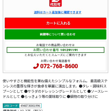
送料はカート追加後に確認できます
カートに入れる
納期等について問い合わせ
お電話での商品問い合わせは
お問い合わせ番号
101291191
とお伝えいただくとスムーズにご案内できます
お問い合わせ電話番号
072-768-8600
使いやすさと機能性を兼ね備えたシンプルなフォルム。 最高級ステ
ンレスの重厚な輝きが食卓を華麗に演出します。●タレ・調味料ス
プーンとして ●サラダのドレッシングレードルとして ●ソースレー
ドルとして ●らっきょう等の薬味取りに ●鍋物の取り分けに
JANコード
4948730001996
標準価格：
¥1,375（税込）