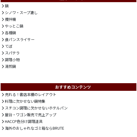
鍋
シノワ・スープ漉し
攪拌機
やっとこ鍋
各種鍋
食パンスライサー
てぼ
スパテラ
調理小物
湯煎鍋
おすすめコンテンツ
売れる！書店本棚のレイアウト
料理に欠かせない鍋特集
スチコン調理に欠かせないホテルパン
屋台・ワゴン販売で売上アップ
HACCP色分け調理道具
海外のおしゃれなゴミ箱ならBRUTE