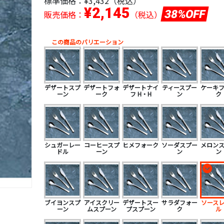
標準価格：
¥3,432（税込）
¥2,145
38%OFF
販売価格：
（税込）
この商品のバリエーション
デザートスプ
デザートフォ
デザートナイ
ティースプー
ケーキ
ーン
ーク
フ H・H
ン
ク
シュガーレー
コーヒースプ
ヒメフォーク
ソーダスプー
メロン
ドル
ーン
ン
ン
ブイヨンスプ
アイスクリー
デザートスー
サラダフォー
ソース
ーン
ムスプーン
プスプーン
ク
ル