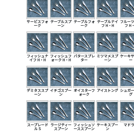
サービスフォ
テーブルスプ
テーブルフォ
テーブルナイ
フルー
ーク
ーン
ーク
フ H・H
フ H
フィッシュナ
フィッシュフ
バタースプレ
ミツマメスプ
ケーキ
イフ H・H
ォーク H・H
ター
ーン
ー
デミタススプ
イチゴスプー
オイスターフ
アイストング
シュガ
ーン
ン
ォーク
グ
スープレード
ラージティー
フィッシュソ
ケーキスプー
マド
ル S
スプーン
ーススプーン
ン