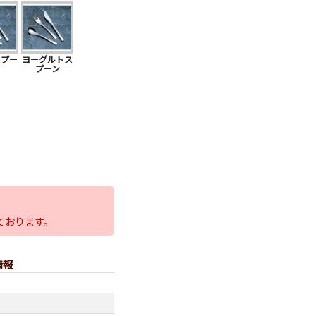
スプー
ヨーグルトス
プーン
ております。
情報