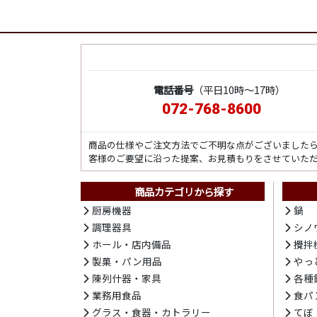
電話番号
（平日10時～17時）
072-768-8600
商品の仕様やご注文方法でご不明な点がございました
客様のご要望に沿った提案、お見積もりをさせていた
商品カテゴリから探す
厨房機器
鍋
調理器具
シノ
ホール・店内備品
攪拌
製菓・パン用品
やっ
陳列什器・家具
各種
業務用食品
食パ
グラス・食器・カトラリー
てぼ