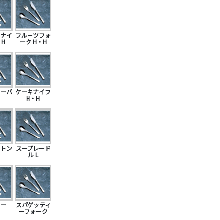
ツナイ
フルーツフォ
・H
ーク H・H
サーバ
ケーキナイフ
H・H
ートン
スープレード
ル L
ラー
スパゲッティ
ーフォーク