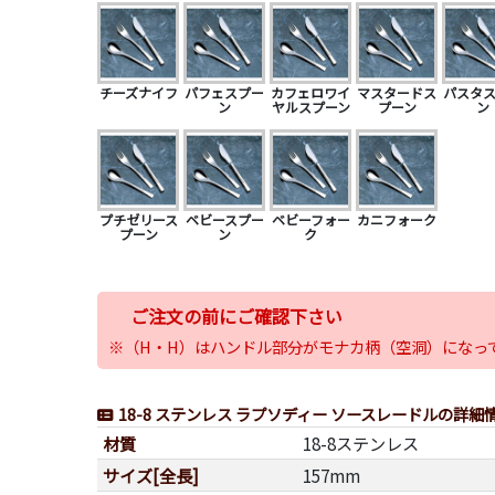
チーズナイフ
パフェスプー
カフェロワイ
マスタードス
パスタ
ン
ヤルスプーン
プーン
ン
プチゼリース
ベビースプー
ベビーフォー
カニフォーク
プーン
ン
ク
ご注文の前にご確認下さい
※（H・H）はハンドル部分がモナカ柄（空洞）になっ
18-8 ステンレス ラプソディー ソースレードルの詳細
材質
18-8ステンレス
サイズ[全長]
157mm