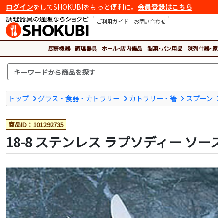
ログイン
をしてSHOKUBIをもっと便利に。
会員登録はこちら
ご利用ガイド
お問い合わせ
厨房機器
調理器具
ホール・店内備品
製菓・パン用品
陳列什器・家
トップ
グラス・食器・カトラリー
カトラリー・箸
スプーン
商品ID：101292735
18-8 ステンレス ラプソディー ソ