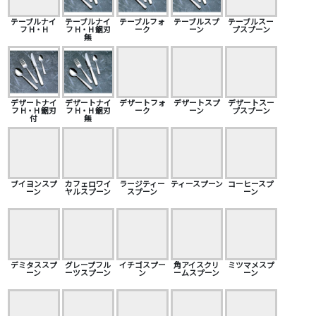
テーブルナイ
テーブルナイ
テーブルフォ
テーブルスプ
テーブルスー
フ H・H
フ H・H 鋸刃
ーク
ーン
プスプーン
無
デザートナイ
デザートナイ
デザートフォ
デザートスプ
デザートスー
フ H・H 鋸刃
フ H・H 鋸刃
ーク
ーン
プスプーン
付
無
ブイヨンスプ
カフェロワイ
ラージティー
ティースプーン
コーヒースプ
ーン
ヤルスプーン
スプーン
ーン
デミタススプ
グレープフル
イチゴスプー
角アイスクリ
ミツマメスプ
ーン
ーツスプーン
ン
ームスプーン
ーン