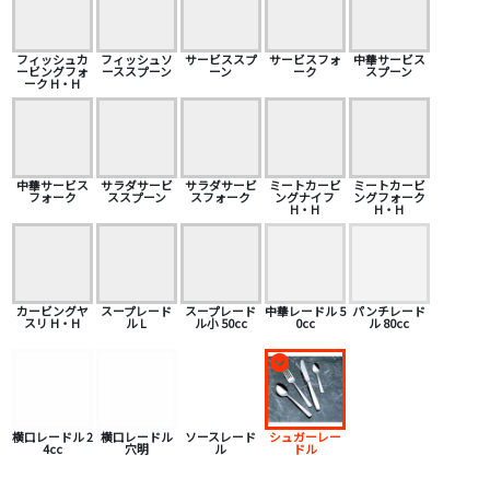
フィッシュカ
フィッシュソ
サービススプ
サービスフォ
中華サービス
ービングフォ
ーススプーン
ーン
ーク
スプーン
ーク H・H
中華サービス
サラダサービ
サラダサービ
ミートカービ
ミートカービ
フォーク
ススプーン
スフォーク
ングナイフ
ングフォーク
H・H
H・H
カービングヤ
スープレード
スープレード
中華レードル 5
パンチレード
スリ H・H
ル L
ル小 50cc
0cc
ル 80cc
横口レードル 2
横口レードル
ソースレード
シュガーレー
4cc
穴明
ル
ドル