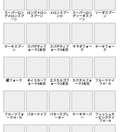
スーパーロン
ロングメロン
メロンスプー
スーパーロン
ソーダスプー
グメロンスプ
スプーン
ン小
グソーダスプ
ン
ーン
ーン
ケーキスプー
スパゲティフ
スパゲティフ
サラダフォー
ケーキフォー
ン
ォーク2本刃
ォーク3本刃
ク
ク
姫フォーク
オイスターフ
エスカルゴフ
カクテルフォ
フルーツナイ
ォーク4本刃
ォーク2本刃
ーク3本刃
フ H・H
フルーツフォ
バターナイフ
バタースプレ
ケーキサーバ
フィッシュカ
ーク H・H
ーター
ー
ービングナイ
フ H・H