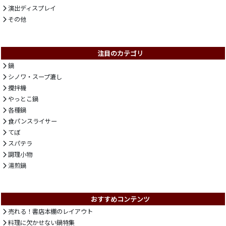
演出ディスプレイ
その他
注目のカテゴリ
鍋
シノワ・スープ漉し
攪拌機
やっとこ鍋
各種鍋
食パンスライサー
てぼ
スパテラ
調理小物
湯煎鍋
おすすめコンテンツ
売れる！書店本棚のレイアウト
料理に欠かせない鍋特集