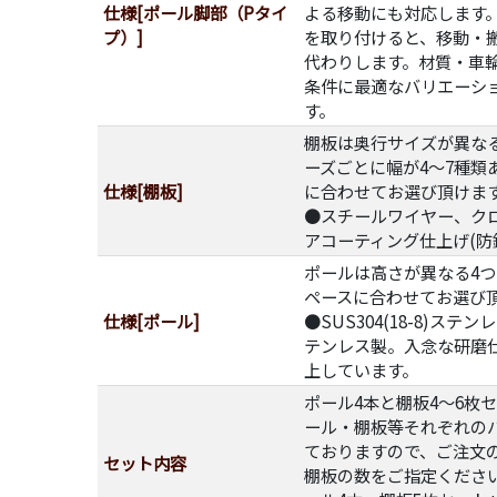
仕様[ポール脚部（Pタイ
よる移動にも対応します
プ）]
を取り付けると、移動・
代わりします。材質・車
条件に最適なバリエーシ
す。
棚板は奥行サイズが異な
ーズごとに幅が4～7種類
仕様[棚板]
に合わせてお選び頂けま
●スチールワイヤー、ク
アコーティング仕上げ(防
ポールは高さが異なる4
ペースに合わせてお選び
仕様[ポール]
●SUS304(18-8)ス
テンレス製。入念な研磨
上しています。
ポール4本と棚板4～6枚
ール・棚板等それぞれの
ておりますので、ご注文
セット内容
棚板の数をご指定ください