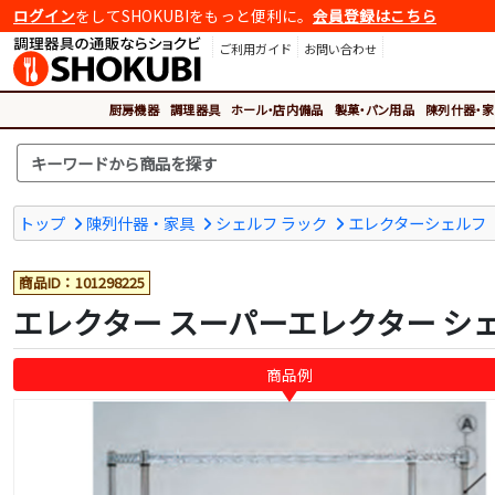
ログイン
をしてSHOKUBIをもっと便利に。
会員登録はこちら
ご利用ガイド
お問い合わせ
厨房機器
調理器具
ホール・店内備品
製菓・パン用品
陳列什器・家
トップ
陳列什器・家具
シェルフ ラック
エレクターシェルフ
商品ID：101298225
エレクター スーパーエレクター シェルフ 
商品例