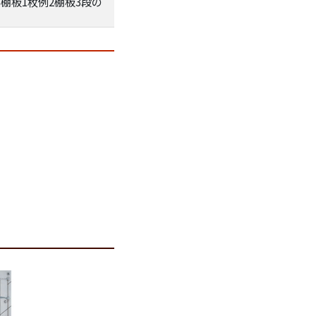
棚板1枚例2棚板3段の