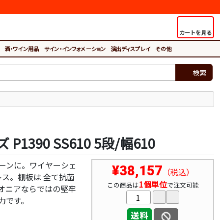
カートを見る
酒・ワイン用品
サイン・インフォメーション
演出ディスプレイ
その他
検索
90 SS610 5段/幅610
りクリーンに。ワイヤーシェ
¥38,157
（税込）
レス。棚板は 全て抗菌
1個単位
この商品は
で注文可能
オニアならではの堅牢
力です。