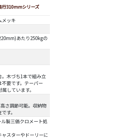
奥行310mmシリーズ
ムメッキ
220mm)あたり250kgの
合。木づち1本で組み立
は不要です。テーパー
付属しています。
とに高さ調節可能。収納物
在です。
ール製三価クロメート処
キャスターやドーリーに