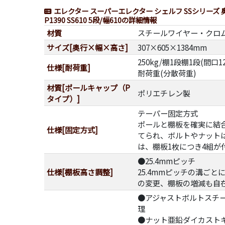
エレクター スーパーエレクター シェルフ SSシリーズ 
P1390 SS610 5段/幅610の詳細情報
材質
スチールワイヤー・クロ
サイズ[奥行×幅×高さ]
307×605×1384mm
250kg/棚1段棚1段(間口1
仕様[耐荷重]
耐荷重(分散荷重)
材質[ポールキャップ（P
ポリエチレン製
タイプ）]
テーパー固定方式
ポールと棚板を確実に結
仕様[固定方式]
てられ、ボルトやナット
は、棚板1枚につき4組が
●25.4mmピッチ
仕様[棚板高さ調整]
25.4mmピッチの溝ご
の変更、棚板の増減も自
●アジャストボルトスチ
理
●ナット亜鉛ダイカスト