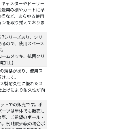
。キャスターやドーリー
搬送用の棚やカートに早
輪径など、あらゆる使用
ョンを取り揃えておりま
る7シリーズあり、シリ
あるので、使用スペース
す。
ロームメッキ、抗菌クリ
錆加工)
つの規格があり、使用ス
頂けます。
テンレス製耐久性に優れたス
仕上げにより耐久性が向
セットでの販売です。ポ
パーツは単体でも販売し
の際、ご希望のポール・
。例1棚板6段の場合ポ