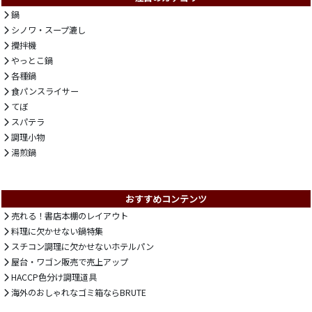
鍋
シノワ・スープ漉し
攪拌機
やっとこ鍋
各種鍋
食パンスライサー
てぼ
スパテラ
調理小物
湯煎鍋
おすすめコンテンツ
売れる！書店本棚のレイアウト
料理に欠かせない鍋特集
スチコン調理に欠かせないホテルパン
屋台・ワゴン販売で売上アップ
HACCP色分け調理道具
海外のおしゃれなゴミ箱ならBRUTE