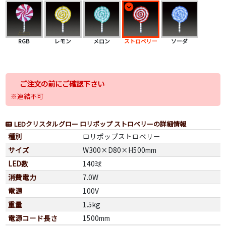
RGB
レモン
メロン
ストロベリー
ソーダ
ご注文の前にご確認下さい
※連結不可
LEDクリスタルグロー ロリポップ ストロベリーの詳細情報
種別
ロリポップストロベリー
サイズ
W300×D80×H500mm
LED数
140球
消費電力
7.0W
電源
100V
重量
1.5kg
電源コード長さ
1500mm