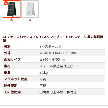
黒
白
ファースト(ディスプレイ) スタンドプレート SP-スチール 黒の詳細情
報
種別
SP-スチール黒
外寸
W340×D360×H683mm
面板サイズ
W340×H700mm
素材
スチール黒塗装仕上げ
重量
5.1kg
マグネット使用
可能
屋外使用
可能
その他使用
○両面○上部取っ手付き