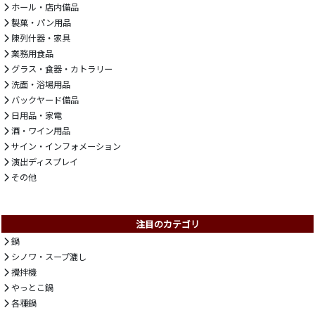
ホール・店内備品
製菓・パン用品
陳列什器・家具
業務用食品
グラス・食器・カトラリー
洗面・浴場用品
バックヤード備品
日用品・家電
酒・ワイン用品
サイン・インフォメーション
演出ディスプレイ
その他
注目のカテゴリ
鍋
シノワ・スープ漉し
攪拌機
やっとこ鍋
各種鍋