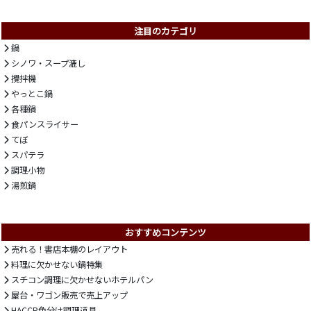
注目のカテゴリ
鍋
シノワ・スープ漉し
攪拌機
やっとこ鍋
各種鍋
食パンスライサー
てぼ
スパテラ
調理小物
湯煎鍋
おすすめコンテンツ
売れる！書店本棚のレイアウト
料理に欠かせない鍋特集
スチコン調理に欠かせないホテルパン
屋台・ワゴン販売で売上アップ
HACCP色分け調理道具