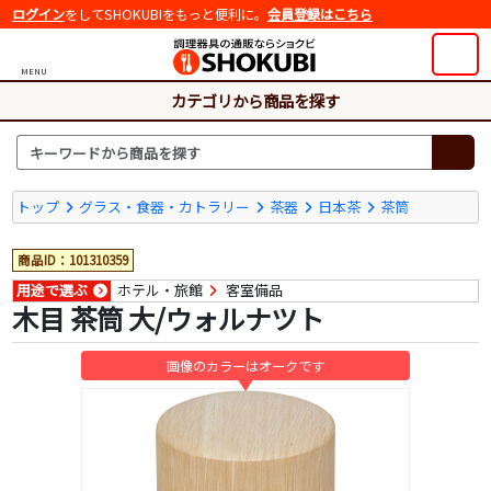
ログイン
をしてSHOKUBIをもっと便利に。
会員登録はこちら
MENU
カテゴリから商品を探す
トップ
グラス・食器・カトラリー
茶器
日本茶
茶筒
商品ID：101310359
用途で選ぶ
ホテル・旅館
客室備品
木目 茶筒 大/ウォルナツト
画像のカラーはオークです