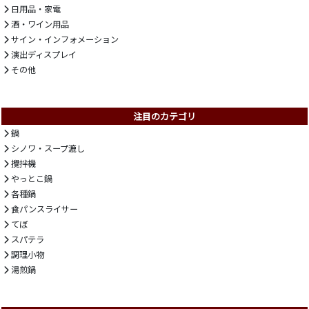
日用品・家電
酒・ワイン用品
サイン・インフォメーション
演出ディスプレイ
その他
注目のカテゴリ
鍋
シノワ・スープ漉し
攪拌機
やっとこ鍋
各種鍋
食パンスライサー
てぼ
スパテラ
調理小物
湯煎鍋