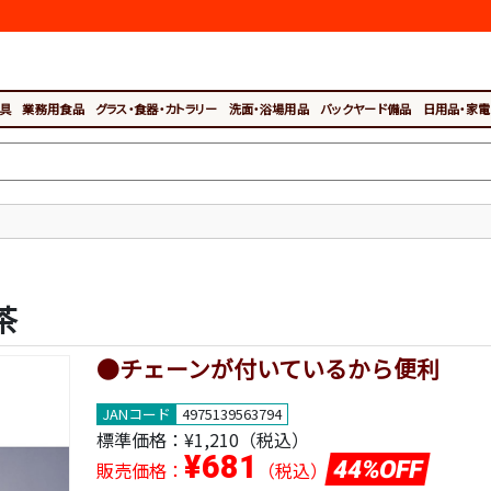
具
業務用食品
グラス・食器・カトラリー
洗面・浴場用品
バックヤード備品
日用品・家電
茶
●チェーンが付いているから便利
JANコード
4975139563794
標準価格：
¥1,210（税込）
¥681
44%OFF
販売価格：
（税込）