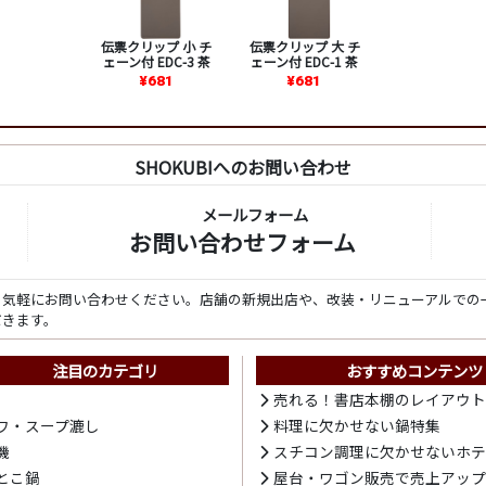
伝票クリップ 小 チ
伝票クリップ 大 チ
ェーン付 EDC-3 茶
ェーン付 EDC-1 茶
¥681
¥681
SHOKUBIへのお問い合わせ
メールフォーム
お問い合わせフォーム
ら気軽にお問い合わせください。店舗の新規出店や、改装・リニューアルでの
だきます。
注目のカテゴリ
おすすめコンテンツ
売れる！書店本棚のレイアウ
ワ・スープ漉し
料理に欠かせない鍋特集
機
スチコン調理に欠かせないホ
とこ鍋
屋台・ワゴン販売で売上アッ