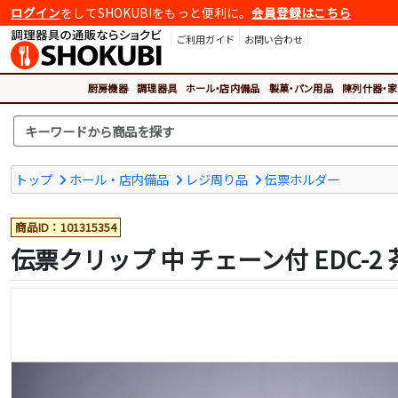
ログイン
をしてSHOKUBIをもっと便利に。
会員登録はこちら
ご利用ガイド
お問い合わせ
厨房機器
調理器具
ホール・店内備品
製菓・パン用品
陳列什器・家
トップ
ホール・店内備品
レジ周り品
伝票ホルダー
商品ID：101315354
伝票クリップ 中 チェーン付 EDC-2 