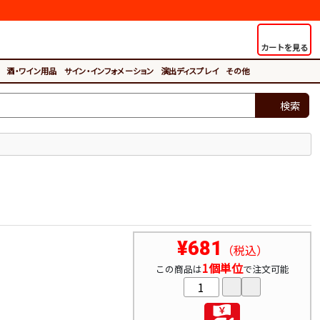
カートを見る
酒・ワイン用品
サイン・インフォメーション
演出ディスプレイ
その他
検索
¥681
（税込）
1個単位
この商品は
で注文可能