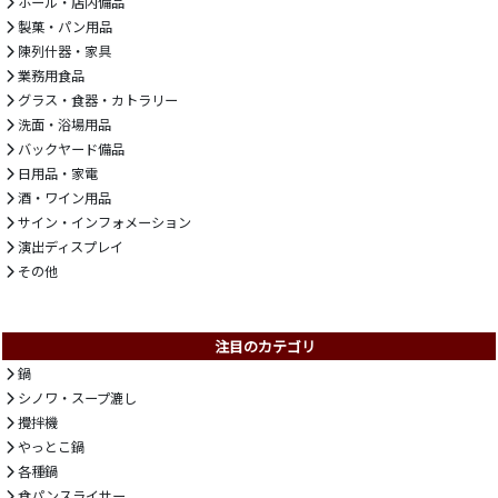
ホール・店内備品
製菓・パン用品
陳列什器・家具
業務用食品
グラス・食器・カトラリー
洗面・浴場用品
バックヤード備品
日用品・家電
酒・ワイン用品
サイン・インフォメーション
演出ディスプレイ
その他
注目のカテゴリ
鍋
シノワ・スープ漉し
攪拌機
やっとこ鍋
各種鍋
食パンスライサー