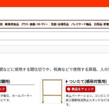
具
業務用食品
グラス・食器・カトラリー
洗面・浴場用品
バックヤード備品
日用品・家電
間などに使用する間仕切りや、祝典などで使用する屏風、人の
店舗用)
ついたて(感染対策用)
ック
商品をチェック
障子衝立、ホールパーテー
卓上パーテーション、コンビニ
ちらです。
高さ調節飛沫防止スタンドなど
す。