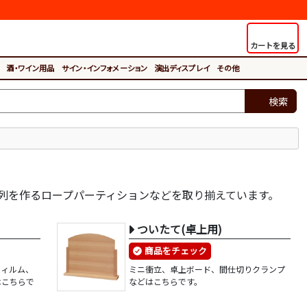
カートを見る
酒・ワイン用品
サイン・インフォメーション
演出ディスプレイ
その他
検索
列を作るロープパーティションなどを取り揃えています。
ついたて(卓上用)
商品をチェック
フィルム、
ミニ衝立、卓上ボード、間仕切りクランプ
はこちらで
などはこちらです。