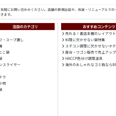
ら気軽にお問い合わせください。店舗の新規出店や、改装・リニューアルでの
だきます。
注目のカテゴリ
おすすめコンテンツ
売れる！書店本棚のレイアウ
ワ・スープ漉し
料理に欠かせない鍋特集
機
スチコン調理に欠かせないホ
とこ鍋
屋台・ワゴン販売で売上アッ
鍋
HACCP色分け調理道具
ンスライサー
海外のおしゃれなゴミ箱ならBR
テラ
小物
鍋