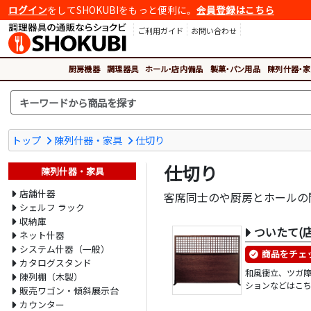
ログイン
をしてSHOKUBIをもっと便利に。
会員登録はこちら
ご利用ガイド
お問い合わせ
厨房機器
調理器具
ホール・店内備品
製菓・パン用品
陳列什器・家
トップ
陳列什器・家具
仕切り
仕切り
陳列什器・家具
店舗什器
客席同士のや厨房とホールの
シェルフ ラック
収納庫
ついたて(
ネット什器
システム什器（一般）
商品をチェ
カタログスタンド
和風衝立、ツガ
陳列棚（木製）
ションなどはこ
販売ワゴン・傾斜展示台
カウンター