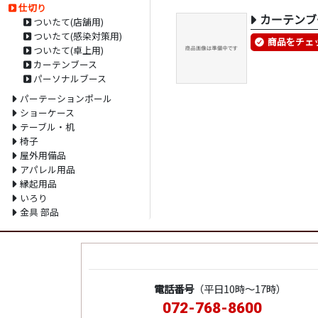
仕切り
カーテンブ
ついたて(店舗用)
ついたて(感染対策用)
商品をチェ
ついたて(卓上用)
カーテンブース
パーソナルブース
パーテーションポール
ショーケース
テーブル・机
椅子
屋外用備品
アパレル用品
縁起用品
いろり
金具 部品
電話番号
（平日10時～17時）
072-768-8600