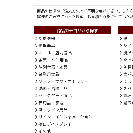
商品の仕様やご注文方法でご不明な点がございました
客様のご要望に沿った提案、お見積もりをさせていた
商品カテゴリから探す
厨房機器
鍋
調理器具
シノ
ホール・店内備品
攪拌
製菓・パン用品
やっ
陳列什器・家具
各種
業務用食品
食パ
グラス・食器・カトラリー
てぼ
洗面・浴場用品
スパ
バックヤード備品
調理
日用品・家電
湯煎
酒・ワイン用品
サイン・インフォメーション
演出ディスプレイ
その他