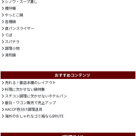
シノワ・スープ漉し
攪拌機
やっとこ鍋
各種鍋
食パンスライサー
てぼ
スパテラ
調理小物
湯煎鍋
おすすめコンテンツ
売れる！書店本棚のレイアウト
料理に欠かせない鍋特集
スチコン調理に欠かせないホテルパン
屋台・ワゴン販売で売上アップ
HACCP色分け調理道具
海外のおしゃれなゴミ箱ならBRUTE