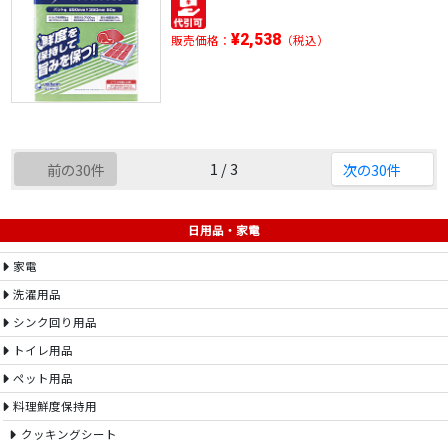
¥2,538
販売価格：
（税込）
1 / 3
前の30件
次の30件
日用品・家電
家電
洗濯用品
シンク回り用品
トイレ用品
ペット用品
料理鮮度保持用
クッキングシート