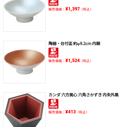
¥1,397
販売価格：
（税込）
陶器・台付盃 約φ9.2cm 内銅
¥1,524
販売価格：
（税込）
カンダ 六方美心 六角さかずき 内朱外黒
¥413
販売価格：
（税込）