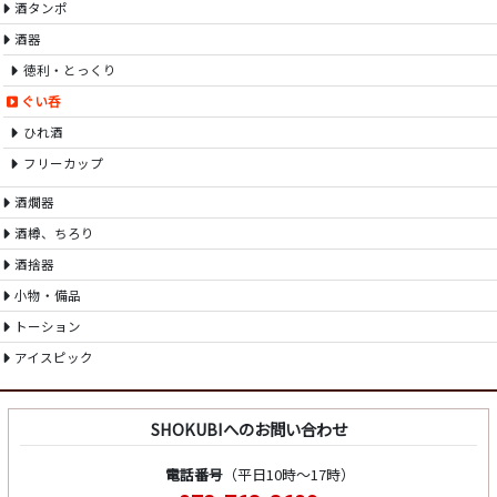
酒タンポ
酒器
徳利・とっくり
ぐい呑
ひれ酒
フリーカップ
酒燗器
酒樽、ちろり
酒捨器
小物・備品
トーション
アイスピック
SHOKUBIへのお問い合わせ
電話番号
（平日10時～17時）