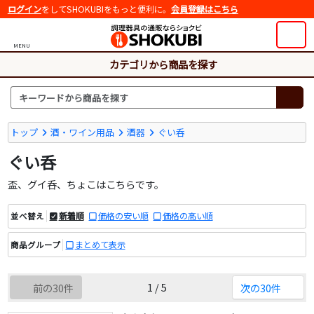
ログイン
をしてSHOKUBIをもっと便利に。
会員登録はこちら
MENU
カテゴリから商品を探す
トップ
酒・ワイン用品
酒器
ぐい呑
ぐい呑
盃、グイ呑、ちょこはこちらです。
新着順
価格の安い順
価格の高い順
並べ替え
まとめて表示
商品グループ
1 / 5
前の30件
次の30件