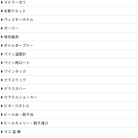
マドラー立て
水割りセット
ウィスキーボトル
ポーラー
保存器具
ボトルオープナー
ワイン温度計
ワイン用ロート
ワインタッグ
グラスラック
グラスカバー
カクテルシェーカー
ビタースボトル
ビール台・銚子台
ビールキャリー・銚子運び
マス 盃 樽