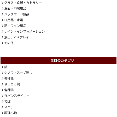
グラス・食器・カトラリー
洗面・浴場用品
バックヤード備品
日用品・家電
酒・ワイン用品
サイン・インフォメーション
演出ディスプレイ
その他
注目のカテゴリ
鍋
シノワ・スープ漉し
攪拌機
やっとこ鍋
各種鍋
食パンスライサー
てぼ
スパテラ
調理小物