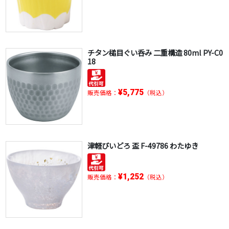
チタン槌目ぐい呑み 二重構造 80ml PY-C0
18
¥5,775
販売価格：
（税込）
津軽びいどろ 盃 F-49786 わたゆき
¥1,252
販売価格：
（税込）