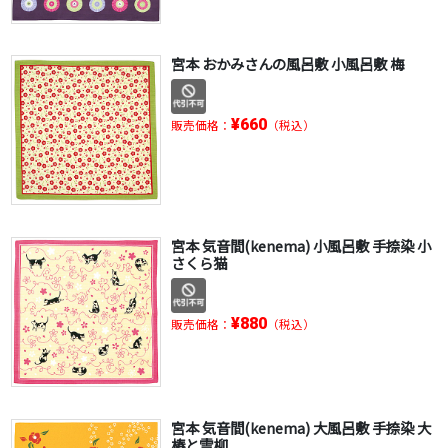
宮本 おかみさんの風呂敷 小風呂敷 梅
¥660
販売価格：
（税込）
宮本 気音間(kenema) 小風呂敷 手捺染 小
さくら猫
¥880
販売価格：
（税込）
宮本 気音間(kenema) 大風呂敷 手捺染 大
椿と雪柳