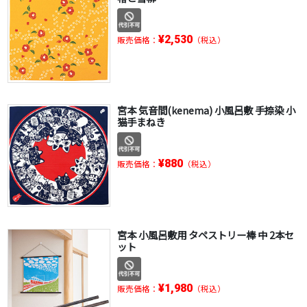
¥2,530
販売価格：
（税込）
宮本 気音間(kenema) 小風呂敷 手捺染 小
猫手まねき
¥880
販売価格：
（税込）
宮本 小風呂敷用 タペストリー棒 中 2本セ
ット
¥1,980
販売価格：
（税込）