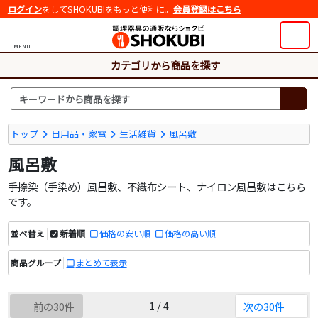
ログイン
をしてSHOKUBIをもっと便利に。
会員登録はこちら
MENU
カテゴリから商品を探す
トップ
日用品・家電
生活雑貨
風呂敷
風呂敷
手捺染（手染め）風呂敷、不織布シート、ナイロン風呂敷はこちら
です。
新着順
価格の安い順
価格の高い順
並べ替え
まとめて表示
商品グループ
1 / 4
前の30件
次の30件