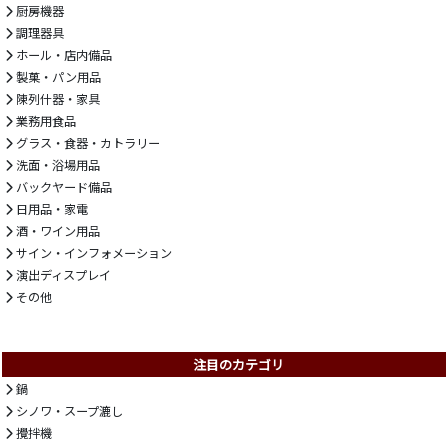
厨房機器
調理器具
ホール・店内備品
製菓・パン用品
陳列什器・家具
業務用食品
グラス・食器・カトラリー
洗面・浴場用品
バックヤード備品
日用品・家電
酒・ワイン用品
サイン・インフォメーション
演出ディスプレイ
その他
注目のカテゴリ
鍋
シノワ・スープ漉し
攪拌機