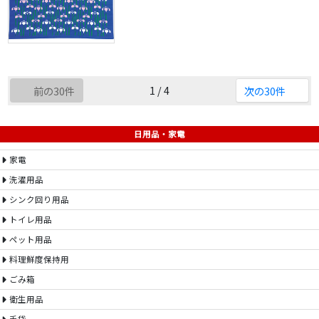
1 / 4
前の30件
次の30件
日用品・家電
家電
洗濯用品
シンク回り用品
トイレ用品
ペット用品
料理鮮度保持用
ごみ箱
衛生用品