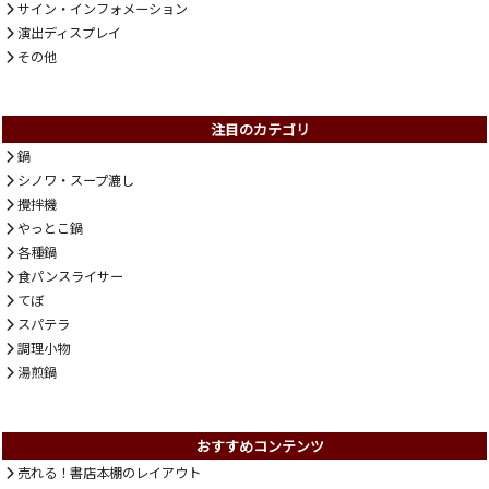
サイン・インフォメーション
演出ディスプレイ
その他
注目のカテゴリ
鍋
シノワ・スープ漉し
攪拌機
やっとこ鍋
各種鍋
食パンスライサー
てぼ
スパテラ
調理小物
湯煎鍋
おすすめコンテンツ
売れる！書店本棚のレイアウト