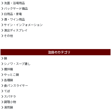
洗面・浴場用品
バックヤード備品
日用品・家電
酒・ワイン用品
サイン・インフォメーション
演出ディスプレイ
その他
注目のカテゴリ
鍋
シノワ・スープ漉し
攪拌機
やっとこ鍋
各種鍋
食パンスライサー
てぼ
スパテラ
調理小物
湯煎鍋