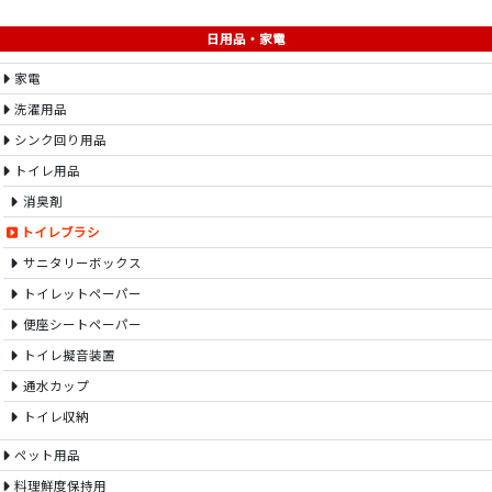
日用品・家電
家電
洗濯用品
シンク回り用品
トイレ用品
消臭剤
トイレブラシ
サニタリーボックス
トイレットペーパー
便座シートペーパー
トイレ擬音装置
通水カップ
トイレ収納
ペット用品
料理鮮度保持用