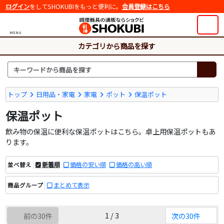
ログイン
をしてSHOKUBIをもっと便利に。
会員登録はこちら
MENU
カテゴリから商品を探す
トップ
日用品・家電
家電
ポット
保温ポット
保温ポット
飲み物の保温に便利な保温ポットはこちら。卓上用保温ポットもあ
ります。
新着順
価格の安い順
価格の高い順
並べ替え
まとめて表示
商品グループ
1 / 3
前の30件
次の30件