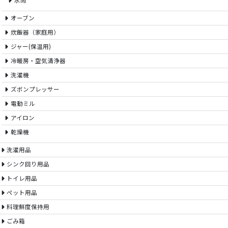
水筒
オーブン
炊飯器（家庭用）
ジャー(保温用)
冷暖房・空気清浄器
洗濯機
ズボンプレッサー
電動ミル
アイロン
乾燥機
洗濯用品
シンク回り用品
トイレ用品
ペット用品
料理鮮度保持用
ごみ箱