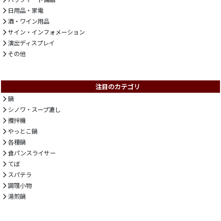
日用品・家電
酒・ワイン用品
サイン・インフォメーション
演出ディスプレイ
その他
注目のカテゴリ
鍋
シノワ・スープ漉し
攪拌機
やっとこ鍋
各種鍋
食パンスライサー
てぼ
スパテラ
調理小物
湯煎鍋