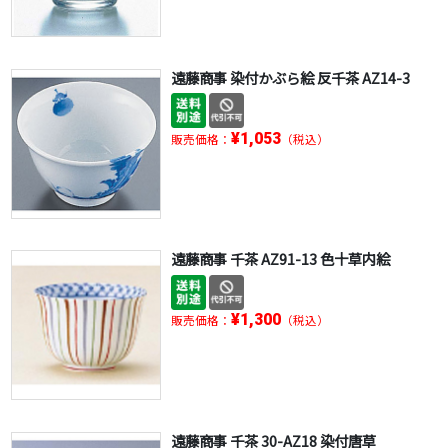
遠藤商事 染付かぶら絵 反千茶 AZ14-3
¥1,053
販売価格：
（税込）
遠藤商事 千茶 AZ91-13 色十草内絵
¥1,300
販売価格：
（税込）
遠藤商事 千茶 30-AZ18 染付唐草