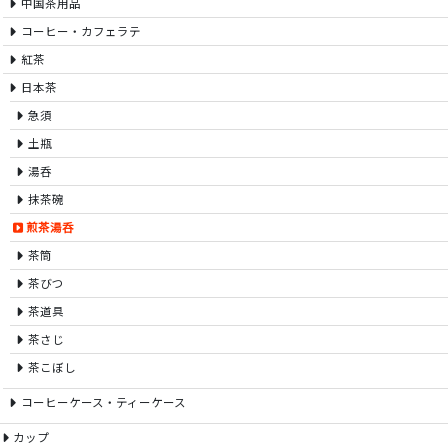
中国茶用品
コーヒー・カフェラテ
紅茶
日本茶
急須
土瓶
湯呑
抹茶碗
煎茶湯呑
茶筒
茶びつ
茶道具
茶さじ
茶こぼし
コーヒーケース・ティーケース
カップ