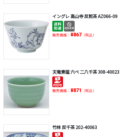
イングレ 高山寺 反煎茶 AZ066-09
¥867
販売価格：
（税込）
天竜青磁 六べ 二八千茶 308-40023
¥871
販売価格：
（税込）
竹林 反千茶 202-40063