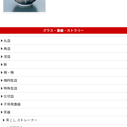
グラス・食器・カトラリー
丸皿
角皿
深皿
鉢
椀・碗
楕円型皿
特殊型皿
仕切皿
子供用食器
茶器
茶こし ストレーナー