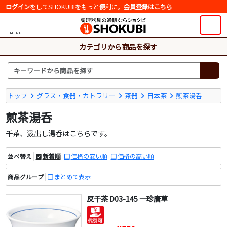
ログイン
をしてSHOKUBIをもっと便利に。
会員登録はこちら
MENU
カテゴリから商品を探す
トップ
グラス・食器・カトラリー
茶器
日本茶
煎茶湯呑
煎茶湯呑
千茶、汲出し湯呑はこちらです。
新着順
価格の安い順
価格の高い順
並べ替え
まとめて表示
商品グループ
反千茶 D03-145 一珍唐草