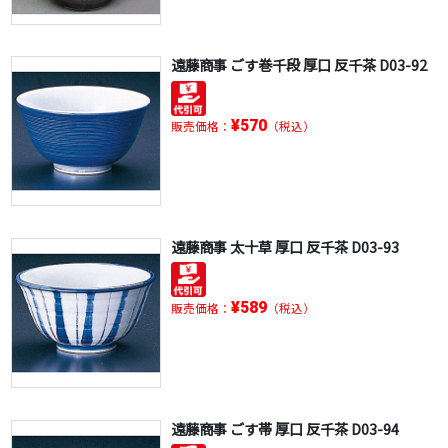
遠藤商事 ごす巻千段 厚口 反千茶 D03-92
¥570
販売価格：
（税込）
遠藤商事 太十草 厚口 反千茶 D03-93
¥589
販売価格：
（税込）
遠藤商事 ごす帯 厚口 反千茶 D03-94