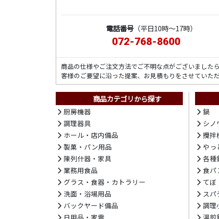
電話番号
（平日10時～17時）
072-768-8600
商品の仕様やご注文方法でご不明な点がございました
客様のご要望に沿った提案、お見積もりをさせていた
商品カテゴリから探す
厨房機器
鍋
調理器具
シノ
ホール・店内備品
攪拌
製菓・パン用品
やっ
陳列什器・家具
各種
業務用食品
食パ
グラス・食器・カトラリー
てぼ
洗面・浴場用品
スパ
バックヤード備品
調理
日用品・家電
湯煎