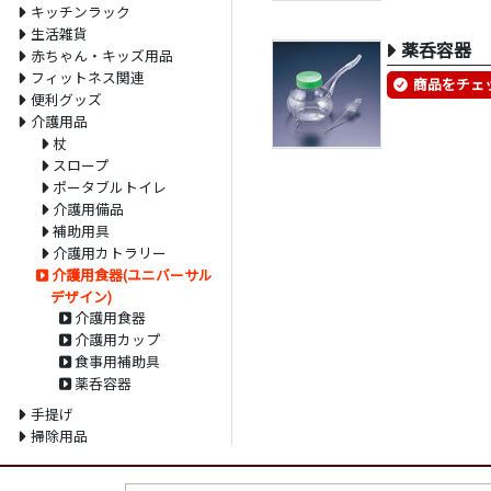
キッチンラック
生活雑貨
薬呑容器
赤ちゃん・キッズ用品
フィットネス関連
商品をチェ
便利グッズ
介護用品
杖
スロープ
ポータブルトイレ
介護用備品
補助用具
介護用カトラリー
介護用食器(ユニバーサル
デザイン)
介護用食器
介護用カップ
食事用補助具
薬呑容器
手提げ
掃除用品