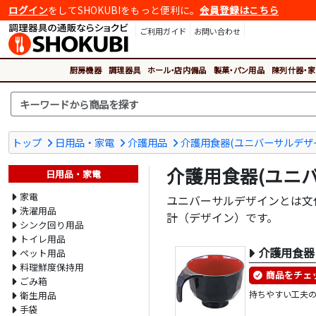
ログイン
をしてSHOKUBIをもっと便利に。
会員登録はこちら
ご利用ガイド
お問い合わせ
厨房機器
調理器具
ホール・店内備品
製菓・パン用品
陳列什器・家
トップ
日用品・家電
介護用品
介護用食器(ユニバーサルデザ
介護用食器(ユニ
日用品・家電
家電
ユニバーサルデザインとは文
洗濯用品
計（デザイン）です。
シンク回り用品
トイレ用品
介護用食器
ペット用品
料理鮮度保持用
商品をチェ
ごみ箱
持ちやすい工夫
衛生用品
手袋