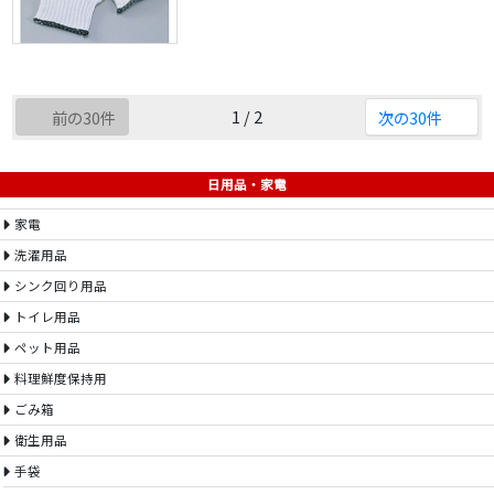
1 / 2
前の30件
次の30件
日用品・家電
家電
洗濯用品
シンク回り用品
トイレ用品
ペット用品
料理鮮度保持用
ごみ箱
衛生用品
手袋