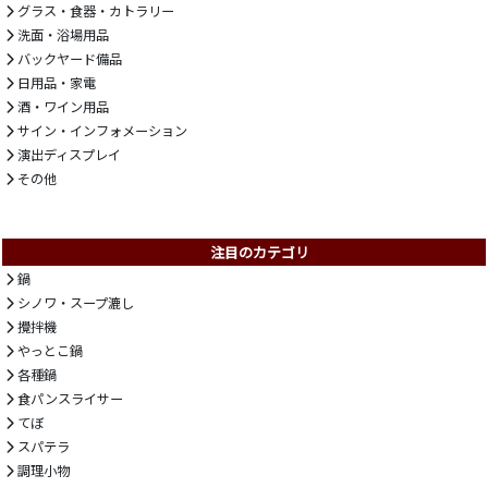
グラス・食器・カトラリー
洗面・浴場用品
バックヤード備品
日用品・家電
酒・ワイン用品
サイン・インフォメーション
演出ディスプレイ
その他
注目のカテゴリ
鍋
シノワ・スープ漉し
攪拌機
やっとこ鍋
各種鍋
食パンスライサー
てぼ
スパテラ
調理小物