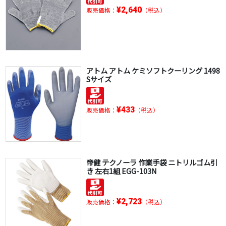
¥2,640
販売価格：
（税込）
アトム アトム ケミソフトクーリング 1498
Sサイズ
¥433
販売価格：
（税込）
帝健 テクノーラ 作業手袋 ニトリルゴム引
き 左右1組 EGG-103N
¥2,723
販売価格：
（税込）