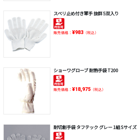
スベリ止め付き軍手 抜群 5双入り
¥983
販売価格：
（税込）
ショーワグローブ 耐熱手袋 T200
¥18,975
販売価格：
（税込）
耐切創手袋 タフテック グレー 1組 Sサイズ