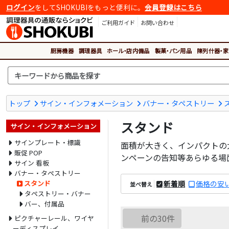
ログイン
をしてSHOKUBIをもっと便利に。
会員登録はこちら
ご利用ガイド
お問い合わせ
厨房機器
調理器具
ホール・店内備品
製菓・パン用品
陳列什器・家
トップ
サイン・インフォメーション
バナー・タペストリー
スタンド
サイン・インフォメーション
サインプレート・標識
面積が大きく、インパクトの
販促 POP
ンペーンの告知等あらゆる場
サイン 看板
バナー・タペストリー
スタンド
新着順
価格の安
並べ替え
タペストリー・バナー
バー、付属品
前の30件
ピクチャーレール、ワイヤ
ーディスプレイ