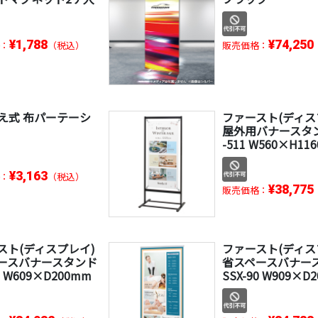
¥1,788
¥74,250
：
（税込）
販売価格：
え式 布パーテーシ
ファースト(ディス
屋外用バナースタン
-511 W560×H11
¥3,163
：
（税込）
¥38,775
販売価格：
スト(ディスプレイ)
ファースト(ディス
ースバナースタンド
省スペースバナー
0 W609×D200mm
SSX-90 W909×D