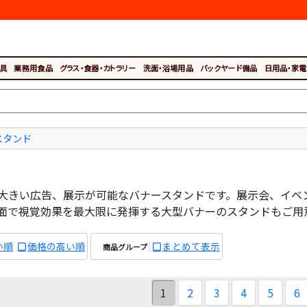
具
業務用食品
グラス・食器・カトラリー
洗面・浴場用品
バックヤード備品
日用品・家電
スタンド
大きい広告、展示が可能なバナースタンドです。展示会、イベ
面で視覚効果を最大限に発揮する大型バナーのスタンドもご用
い順
価格の高い順
まとめて表示
商品グループ
1
2
3
4
5
6