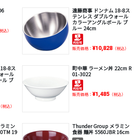
06
遠藤商事 ドンナム 18-8ス
テンレス ダブルウォール
カラーアングルボール ブ
ルー 24cm
税込）
¥10,828
販売価格：
（税込）
18-8ス
町中華 ラーメン丼 22cm R
ウォール
01-3022
ル ブ
¥1,485
販売価格：
（税込）
（税込）
 メラミン
Thunder Group メラミン
0TM 19
食器 麺丼 5560JBR 16cm