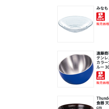
みなも 
販売価格
遠藤商事
テンレ
カラー
ルー 3
販売価格
Thund
食器 天
cm