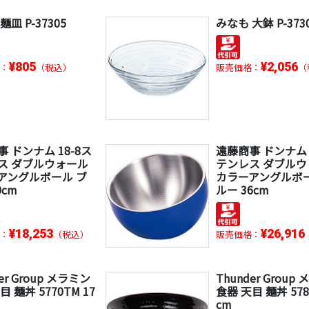
麺皿 P-37305
みなも 大鉢 P-373
¥805
¥2,056
：
（税込）
販売価格：
（
 ドンナム 18-8ス
遠藤商事 ドンナム 
ス ダブルウォール
テンレス ダブル
アングルボール ブ
カラーアングルボー
0cm
ルー 36cm
¥18,253
¥26,916
：
（税込）
販売価格：
er Group メラミン
Thunder Group
目 麺丼 5770TM 17
食器 天目 麺丼 578
cm