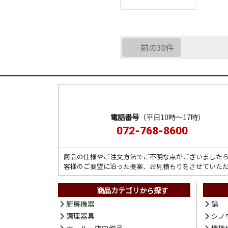
前の30件
電話番号
（平日10時～17時）
072-768-8600
商品の仕様やご注文方法でご不明な点がございました
客様のご要望に沿った提案、お見積もりをさせていた
商品カテゴリから探す
厨房機器
鍋
調理器具
シノ
ホール・店内備品
攪拌