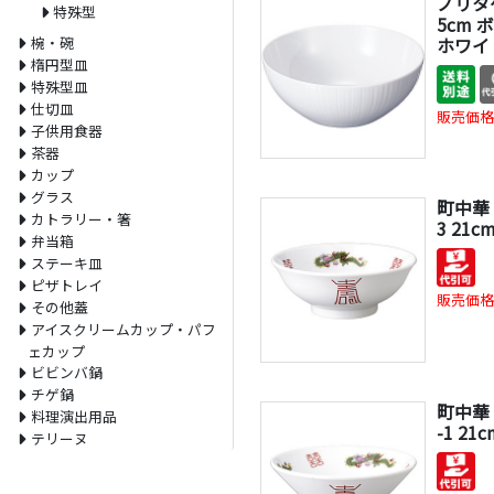
ノリタケ
特殊型
5cm ボ
椀・碗
ホワイ
楕円型皿
特殊型皿
仕切皿
販売価格
子供用食器
茶器
カップ
グラス
町中華 
カトラリー・箸
3 21c
弁当箱
ステーキ皿
ピザトレイ
販売価格
その他蓋
アイスクリームカップ・パフ
ェカップ
ビビンバ鍋
チゲ鍋
町中華 
料理演出用品
-1 21c
テリーヌ