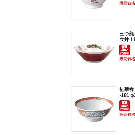
販売価格
三つ龍
立丼 11
販売価格
紅華祥 
-181 
販売価格