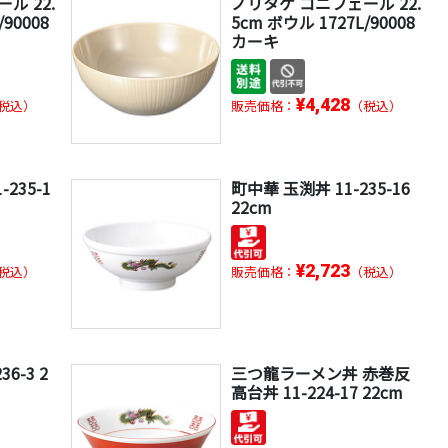
ル 22.
ノリタケ コニフェール 22.
/90008
5cm ボウル 1727L/90008
カーキ
¥4,428
税込）
販売価格：
（税込）
235-1
町中華 玉渕丼 11-235-16
22cm
¥2,723
税込）
販売価格：
（税込）
6-3 2
三つ龍ラーメン丼 赤巻反
高台丼 11-224-17 22cm