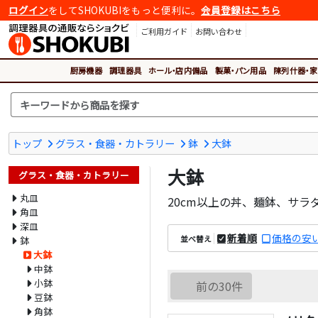
ログイン
をしてSHOKUBIをもっと便利に。
会員登録はこちら
ご利用ガイド
お問い合わせ
厨房機器
調理器具
ホール・店内備品
製菓・パン用品
陳列什器・家
トップ
グラス・食器・カトラリー
鉢
大鉢
大鉢
グラス・食器・カトラリー
丸皿
20cm以上の丼、麺鉢、サラ
角皿
深皿
新着順
価格の安
並べ替え
鉢
大鉢
中鉢
小鉢
前の30件
豆鉢
角鉢