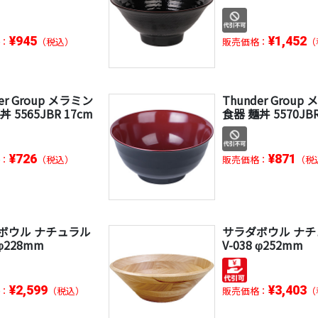
¥945
¥1,452
：
（税込）
販売価格：
（
er Group メラミン
Thunder Group
 5565JBR 17cm
食器 麺丼 5570JBR
¥726
¥871
：
（税込）
販売価格：
（税
ボウル ナチュラル
サラダボウル ナ
 φ228mm
V-038 φ252mm
¥2,599
¥3,403
：
（税込）
販売価格：
（