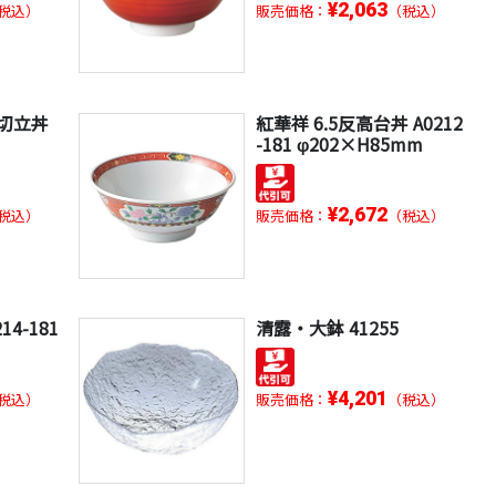
¥2,063
税込）
販売価格：
（税込）
切立丼
紅華祥 6.5反高台丼 A0212
-181 φ202×H85mm
¥2,672
税込）
販売価格：
（税込）
14-181
清露・大鉢 41255
¥4,201
税込）
販売価格：
（税込）