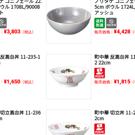
 コニフェール 22.
ノリタケ コニフェー
ウル 1708L/90008
5cm ボウル 1724L
ト
アッシュ
¥3,803
¥4,428
：
（税込）
販売価格：
（
反高台丼 11-235-1
町中華 反高台丼 11-
m
2 22cm
¥1,650
¥1,815
：
（税込）
販売価格：
（
切立高台丼 11-236
町中華 切立丼 11-23
m
2cm