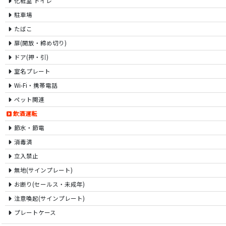
化粧室 トイレ
駐車場
たばこ
扉(開放・締め切り)
ドア(押・引)
室名プレート
Wi-Fi・携帯電話
ペット関連
飲酒運転
節水・節電
消毒済
立入禁止
無地(サインプレート)
お断り(セールス・未成年)
注意喚起(サインプレート)
プレートケース