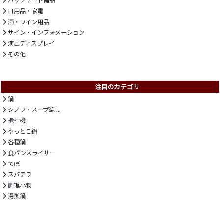
日用品・家電
酒・ワイン用品
サイン・インフォメーション
演出ディスプレイ
その他
注目のカテゴリ
鍋
シノワ・スープ漉し
攪拌機
やっとこ鍋
各種鍋
食パンスライサー
てぼ
スパテラ
調理小物
湯煎鍋