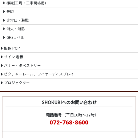
標識(工場・工事現場用)
矢印
非常口・避難
消火・消防
GHSラベル
販促 POP
サイン 看板
バナー・タペストリー
ピクチャーレール、ワイヤーディスプレイ
プロジェクター
SHOKUBIへのお問い合わせ
電話番号
（平日10時～17時）
072-768-8600