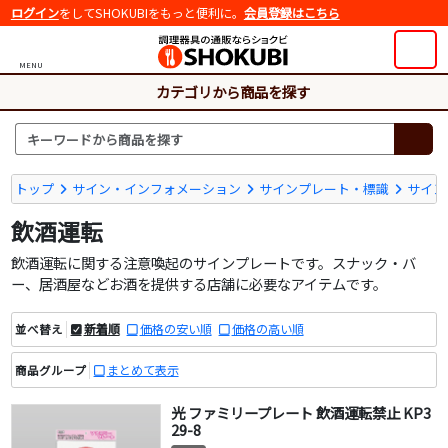
ログイン
をしてSHOKUBIをもっと便利に。
会員登録はこちら
MENU
カテゴリから商品を探す
トップ
サイン・インフォメーション
サインプレート・標識
サイン
飲酒運転
飲酒運転に関する注意喚起のサインプレートです。スナック・バ
ー、居酒屋などお酒を提供する店舗に必要なアイテムです。
新着順
価格の安い順
価格の高い順
並べ替え
まとめて表示
商品グループ
光 ファミリープレート 飲酒運転禁止 KP3
29-8