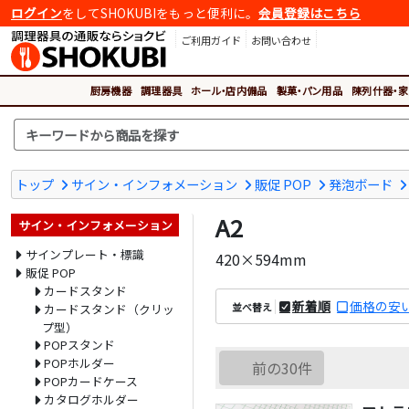
ログイン
をしてSHOKUBIをもっと便利に。
会員登録はこちら
ご利用ガイド
お問い合わせ
厨房機器
調理器具
ホール・店内備品
製菓・パン用品
陳列什器・家
トップ
サイン・インフォメーション
販促 POP
発泡ボード
A2
サイン・インフォメーション
サインプレート・標識
420×594mm
販促 POP
カードスタンド
新着順
価格の安
並べ替え
カードスタンド（クリッ
プ型）
POPスタンド
POPホルダー
前の30件
POPカードケース
カタログホルダー