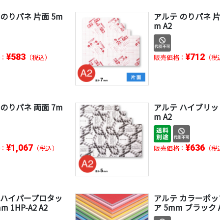
のりパネ 片面 5m
アルテ のりパネ 片
m A2
¥583
¥712
：
（税込）
販売価格：
（税
のりパネ 両面 7m
アルテ ハイブリッド
m A2
¥1,067
¥636
：
（税込）
販売価格：
（税
 ハイパープロタッ
アルテ カラーポ
m 1HP-A2 A2
ア 5mm ブラック 