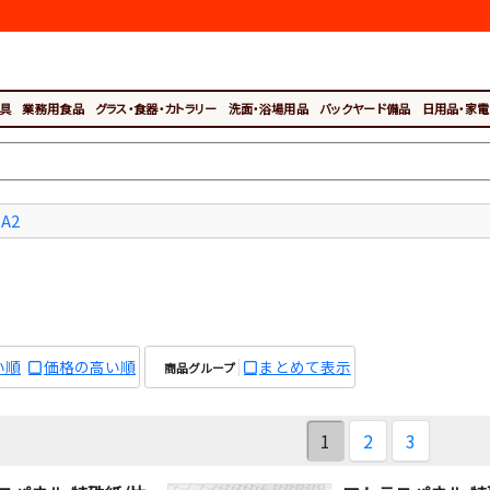
具
業務用食品
グラス・食器・カトラリー
洗面・浴場用品
バックヤード備品
日用品・家電
A2
い順
価格の高い順
まとめて表示
商品グループ
1
2
3