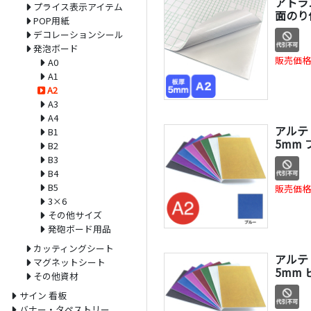
アトラ
プライス表示アイテム
面のり付
POP用紙
デコレーションシール
発泡ボード
販売価格
A0
A1
A2
A3
A4
アルテ
B1
5mm 
B2
B3
B4
B5
販売価格
3×6
その他サイズ
発砲ボード用品
カッティングシート
アルテ
マグネットシート
5mm 
その他資材
サイン 看板
バナー・タペストリー