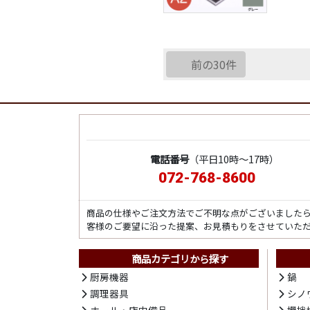
前の30件
電話番号
（平日10時～17時）
072-768-8600
商品の仕様やご注文方法でご不明な点がございました
客様のご要望に沿った提案、お見積もりをさせていた
商品カテゴリから探す
厨房機器
鍋
調理器具
シノ
ホール・店内備品
攪拌