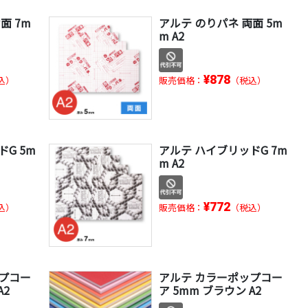
面 7m
アルテ のりパネ 両面 5m
m A2
¥878
込）
販売価格：
（税込）
G 5m
アルテ ハイブリッドG 7m
m A2
¥772
込）
販売価格：
（税込）
ップコー
アルテ カラーポップコー
A2
ア 5mm ブラウン A2