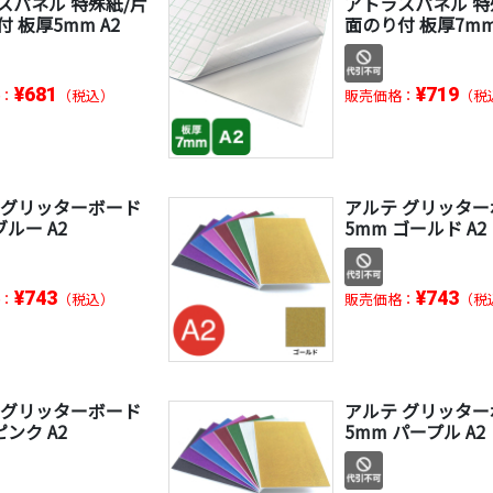
スパネル 特殊紙/片
アトラスパネル 特
 板厚5mm A2
面のり付 板厚7mm
¥681
¥719
：
（税込）
販売価格：
（税
 グリッターボード
アルテ グリッタ
ブルー A2
5mm ゴールド A2
¥743
¥743
：
（税込）
販売価格：
（税
 グリッターボード
アルテ グリッタ
ピンク A2
5mm パープル A2